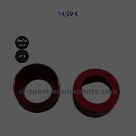
14,99 €
Produit
neuf
-23%