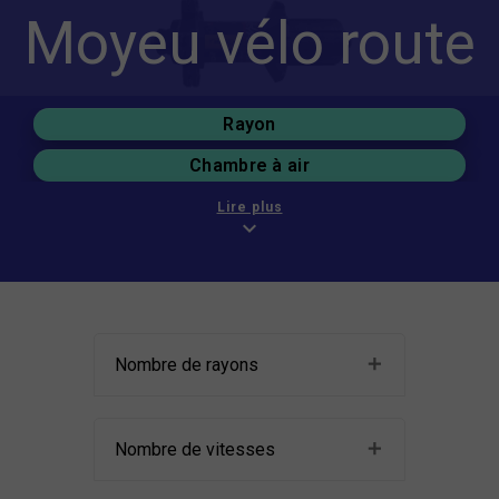
Moyeu vélo route
Rayon
Chambre à air
Jante
Lire plus
expand_more
Roue libre
Blocage et axe
Pneu
Nombre de rayons
Roue vélo de route
Nombre de vitesses