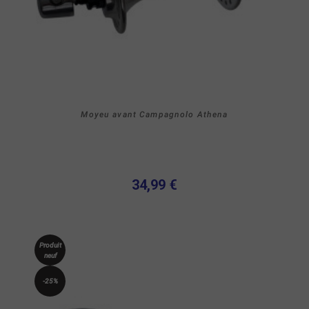
Moyeu avant Campagnolo Athena
34,99 €
Produit
neuf
-25%