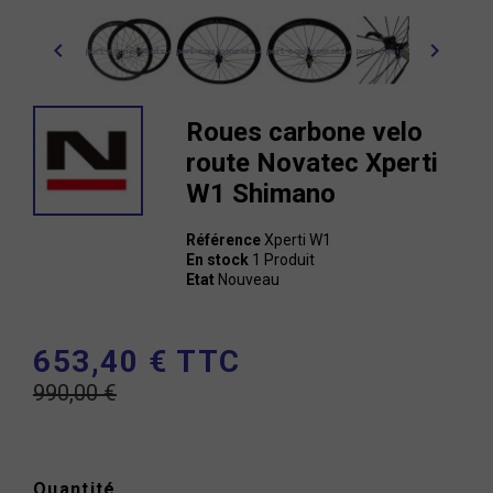
chevron_left
chevron_right
Roues carbone velo
route Novatec Xperti
W1 Shimano
Référence
Xperti W1
En stock
1 Produit
Etat
Nouveau
653,40 € TTC
990,00 €
Quantité