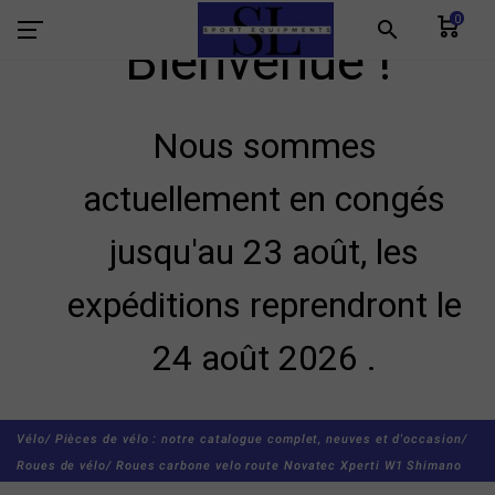
0
search
Bienvenue !
Nous sommes
actuellement en congés
jusqu'au 23 août, les
expéditions reprendront le
24 août 2026 .
Vélo/
Pièces de vélo : notre catalogue complet, neuves et d'occasion/
Roues de vélo/
Roues carbone velo route Novatec Xperti W1 Shimano