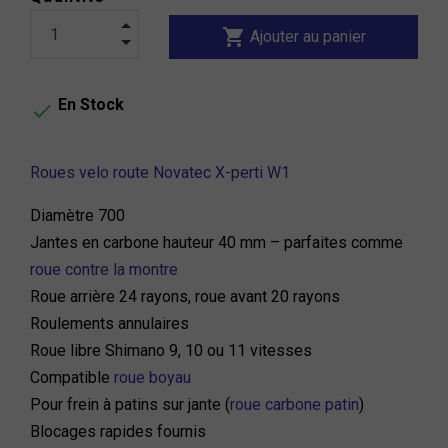
shopping_cart
Ajouter au panier
En Stock

Roues velo route Novatec X-perti W1
Diamètre 700
Jantes en carbone hauteur 40 mm – parfaites comme
roue contre la montre
Roue arrière 24 rayons, roue avant 20 rayons
Roulements annulaires
Roue libre Shimano 9, 10 ou 11 vitesses
Compatible
roue boyau
Pour frein à patins sur jante (
roue carbone patin
)
Blocages rapides fournis