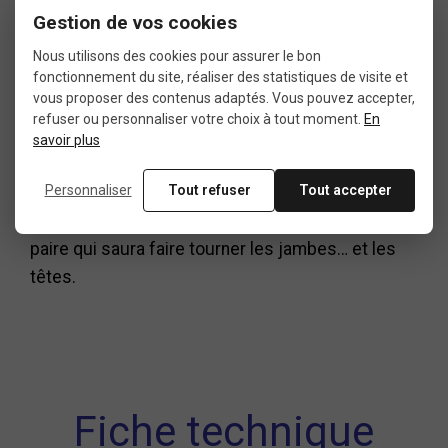
Gestion de vos cookies
Excellent rapport qualité/prix pour des
Nous utilisons des cookies pour assurer le bon
roues carbone performantes
fonctionnement du site, réaliser des statistiques de visite et
vous proposer des contenus adaptés. Vous pouvez accepter,
refuser ou personnaliser votre choix à tout moment.
En
Si vous cherchez des roues carbone vélo route
savoir plus
alliant technologie, fiabilité et dynamisme, la
Personnaliser
Tout refuser
Tout accepter
Novatec Xperti W1 est un choix malin, aussi bien
pour l'entraînement que pour les courses. Une
paire qui saura faire tourner les jambes… et les
têtes.
Fiche technique