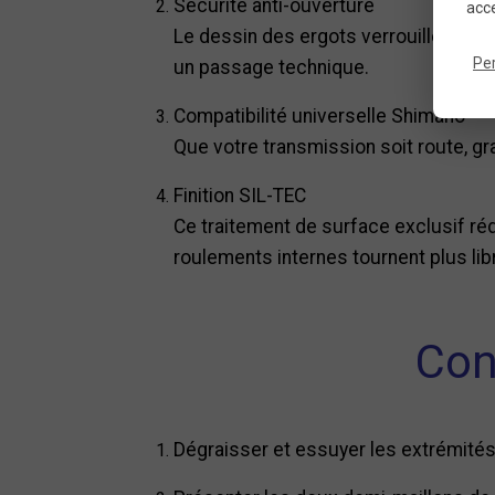
Securité anti-ouverture
acce
Le dessin des ergots verrouille le mai
Pe
un passage technique.
Compatibilité universelle Shimano
Que votre transmission soit route, gra
Finition SIL-TEC
Ce traitement de surface exclusif rédu
roulements internes tournent plus li
Con
Dégraisser et essuyer les extrémités d