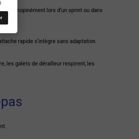
s
s’ouvre inopinément lors d’un sprint ou dans
er
’attache rapide s’intègre sans adaptation.
, les galets de dérailleur respirent, les
-pas
nt.