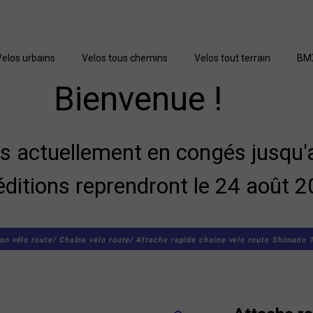
Velos urbains
Velos tous chemins
Velos tout terrain
BM
Bienvenue !
actuellement en congés jusqu'a
éditions reprendront le 24 août 2
on vélo route/
Chaîne vélo route/
Attache rapide chaine velo route Shimano 