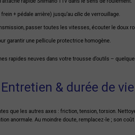
l’attache rapide Shimano 11v dans le sens de roulement.
frein + pédale arrière) jusqu’au
clic
de verrouillage.
transmission, passer toutes les vitesses, écouter le doux r
ur garantir une pellicule protectrice homogène.
ches rapides neuves dans votre trousse d’outils – quelque
Entretien & durée de vie
s que les autres axes : friction, tension, torsion. Nettoye
ration anormale. Au moindre doute, remplacez-le ; son coû