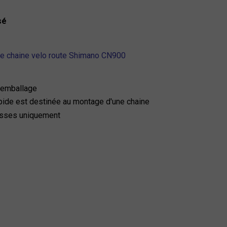
sé
de chaine velo route Shimano CN900
 emballage
apide est destinée au montage d'une chaine
esses uniquement