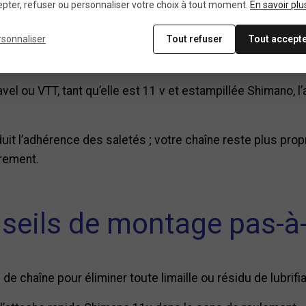
pter, refuser ou personnaliser votre choix à tout moment.
En savoir plu
llon sous la tension de la transmission ; impossible qu’il 
rsonnaliser
Tout refuser
Tout accept
vel ou VTT, tant qu’elle est 11 v et estampillée Shimano, l
it l’adhérence des saletés ; votre chaîne reste plus propre
brement.
seils de montage pas-à
e chaîne pour éliminer toute limaille ou résidu de lubrifia