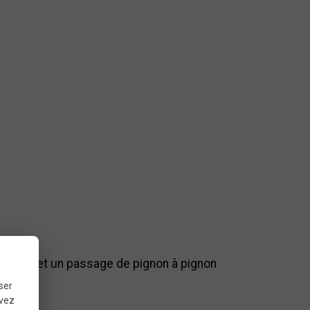
eccable et un passage de pignon à pignon
ser
uvez