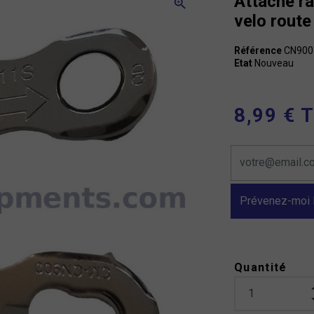
Attache ra
zoom_in
velo rout
Référence
CN900
Etat
Nouveau
8,99 € 
Prévenez-moi l
Quantité