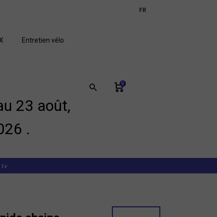
expand_more
FR
GB
X
Entretien vélo
0
search
u 23 août,
026 .
11v