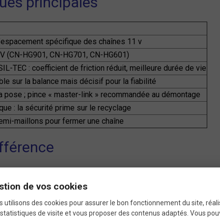
ues principales
l’espacement spécifique des chaînes 11 v
EV (CN-HG901, CN-HG701, CN-HG601)
L-TEC : coefficient de friction réduit, meilleure durée de vie
ble sur la balance mais décisif pour la fiabilité
 la pose ; pince « master-link » recommandée au démontage
que : la sécurité prime sur le recyclage
demi-maillons pour fermer une chaîne
ifférence
stion de vos cookies
rfaitement les axes ; résultat : une ligne de chaîne imp
 utilisons des cookies pour assurer le bon fonctionnement du site, réali
statistiques de visite et vous proposer des contenus adaptés. Vous po