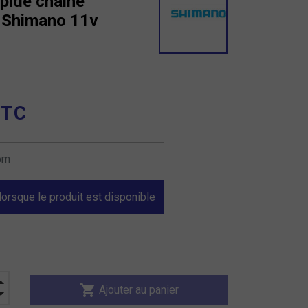
pide chaine
e Shimano 11v
TTC
orsque le produit est disponible
shopping_cart
Ajouter au panier