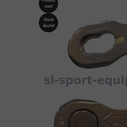
Produit
neuf
Stock
épuisé