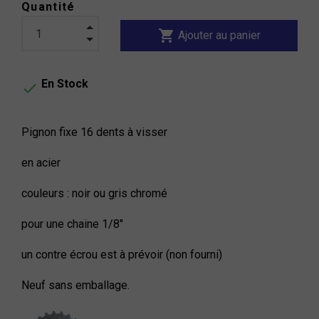
Quantité
shopping_cart
Ajouter au panier
En Stock

Pignon fixe 16 dents à visser
en acier
couleurs : noir ou gris chromé
pour une chaine 1/8"
un contre écrou est à prévoir (non fourni)
Neuf sans emballage.