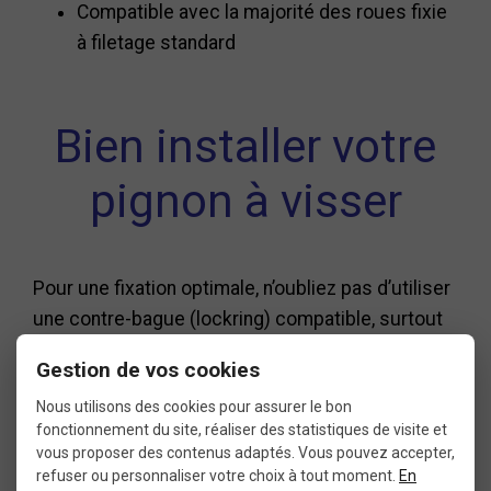
Compatible avec la majorité des roues fixie
à filetage standard
Bien installer votre
pignon à visser
Pour une fixation optimale, n’oubliez pas d’utiliser
une contre-bague (lockring) compatible, surtout
si votre moyeu est un flip-flop. Le filetage de la
Gestion de vos cookies
contre-bague est inversé (pas à gauche) pour
Nous utilisons des cookies pour assurer le bon
empêcher le dévissage lors des freinages en
fonctionnement du site, réaliser des statistiques de visite et
rétropédalage.
vous proposer des contenus adaptés. Vous pouvez accepter,
refuser ou personnaliser votre choix à tout moment.
En
Un montage correct garantit la sécurité de la