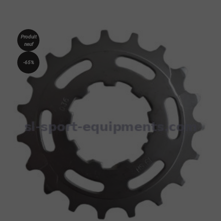
Produit
neuf
-65%