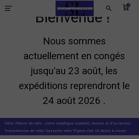
0
search
Bienvenue !
Nous sommes
actuellement en congés
jusqu'au 23 août, les
expéditions reprendront le
24 août 2026 .
Vélo/
Pièces de vélo : notre catalogue complet, neuves et d'occasion/
Transmission de vélo/
Cassette velo/
Pignon fixe 16 dents à visser