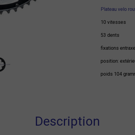
Plateau velo ro
10 vitesses
53 dents
fixations entrax
position: extéri
poids 104 gra
Description