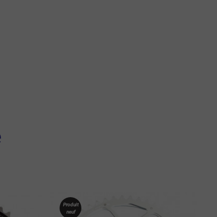
e
Produit
neuf