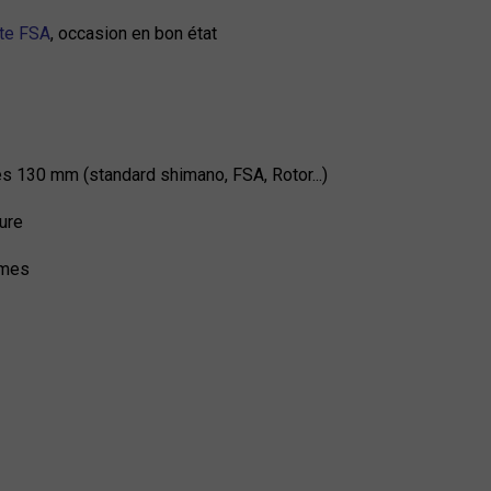
ute FSA
, occasion en bon état
es 130 mm (standard shimano, FSA, Rotor...)
eure
mmes