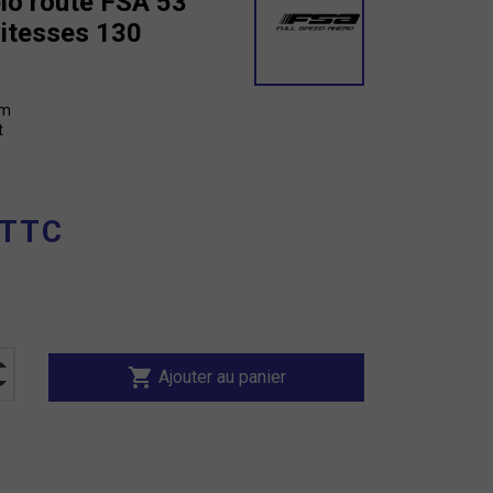
lo route FSA 53
vitesses 130
mm
t
 TTC
shopping_cart
Ajouter au panier