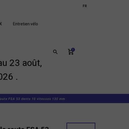
expand_more
FR
GB
X
Entretien vélo
0
search
u 23 août,
026 .
route FSA 53 dents 10 vitesses 130 mm