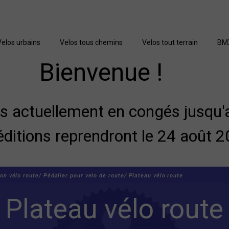
Velos urbains
Velos tous chemins
Velos tout terrain
BM
Bienvenue !
actuellement en congés jusqu'a
éditions reprendront le 24 août 2
on vélo route/
Pédalier pour velo de route/
Plateau vélo route
Plateau vélo route