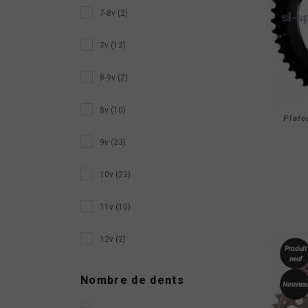
7-8v (2)
7v (12)
8-9v (2)
8v (10)
Plate
9v (23)
10v (23)
11v (10)
12v (2)
Produit
neuf
Nombre de dents
Nouvea