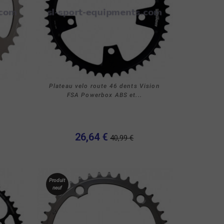
Plateau velo route 46 dents Vision
FSA Powerbox ABS et...
26,64 €
40,99 €
Produit
neuf