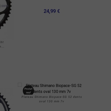
24,99 €
ght
...
Produit
neuf
Plateau Shimano Biopace-SG 52 dents
oval 130 mm 7v