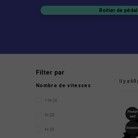
Boitier de pédal
Filter par
Il y a 69
Nombre de vitesses
1-3v (2)
Produit
5v (2)
neuf
Occasio
6v (3)