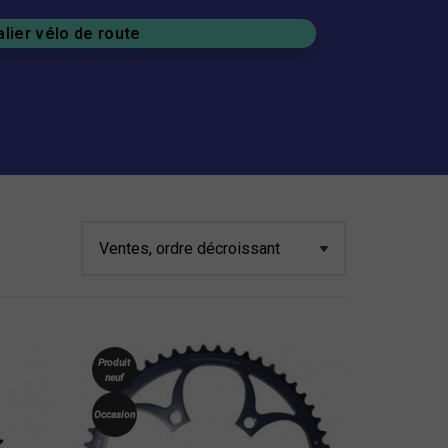
lier vélo de route
Produit
neuf
Occasion