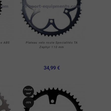
ox ABS
Plateau velo route Specialités TA
Zephyr 110 mm
34,99 €
Produit
neuf
-35%