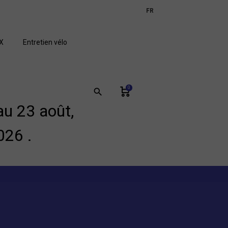
expand_more
FR
GB
X
Entretien vélo
0
search
u 23 août,
026 .