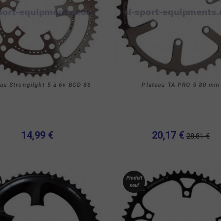
au Strongilght 5 à 6v BCD 86
Plateau TA PRO 5 80 mm
14,99 €
20,17 €
28,81 €
Produit
n
neuf