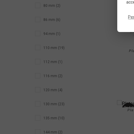
acce
80 mm (2)
Pe
86 mm (6)
94 mm (1)
110 mm (19)
Pl
112 mm (1)
116 mm (2)
120 mm (4)
130 mm (23)
Produit
Pla
neuf
135 mm (10)
144 mm (2)