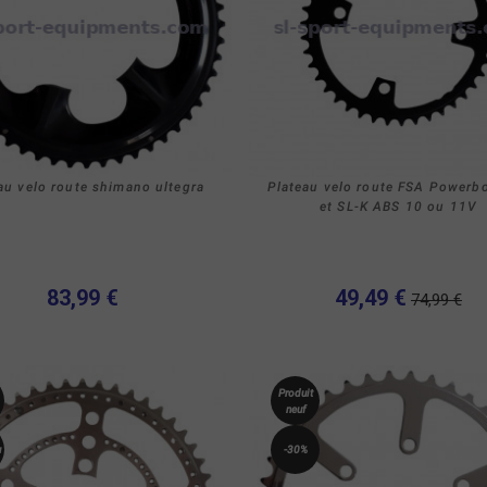
au velo route shimano ultegra
Plateau velo route FSA Powerb
et SL-K ABS 10 ou 11V
83,99 €
49,49 €
74,99 €
Produit
neuf
u
-30%