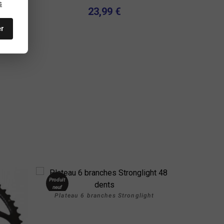
s
23,99 €
er
Produit
neuf
Plateau 6 branches Stronglight
Nouveau