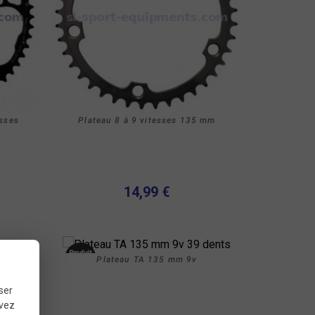
esses
Plateau 8 à 9 vitesses 135 mm
14,99 €
Produit
m
Plateau TA 135 mm 9v
neuf
ser
Nouveau
uvez