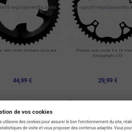
u velo route shimano dura ace
Plateau velo route 9 à 10 vit
Stronglight CT2
44,99 €
29,99 €
Produit
Plateau Stronglight 86 m
stion de vos cookies
neuf
 utilisons des cookies pour assurer le bon fonctionnement du site, réali
Nouveau
statistiques de visite et vous proposer des contenus adaptés. Vous po