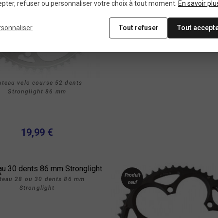
pter, refuser ou personnaliser votre choix à tout moment.
En savoir plu
24,99 €
rsonnaliser
Tout refuser
Tout accept
ateau velo course 52 dents
Stronglight 86 mm
19,99 €
Produit
teau 28 ou 30 dents 86 mm
neuf
Stronglight