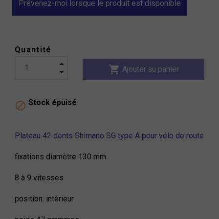
Prévenez-moi lorsque le produit est disponible
Quantité
shopping_cart
Ajouter au panier
Stock épuisé

Plateau 42 dents Shimano SG type A pour vélo de route
fixations diamètre 130 mm
8 à 9 vitesses
position: intérieur