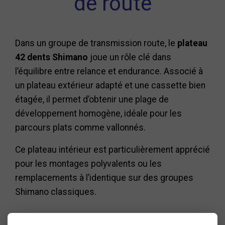
de route
Dans un groupe de transmission route, le
plateau
42 dents Shimano
joue un rôle clé dans
l’équilibre entre relance et endurance. Associé à
un plateau extérieur adapté et une cassette bien
étagée, il permet d’obtenir une plage de
développement homogène, idéale pour les
parcours plats comme vallonnés.
Ce plateau intérieur est particulièrement apprécié
pour les montages polyvalents ou les
remplacements à l’identique sur des groupes
Shimano classiques.