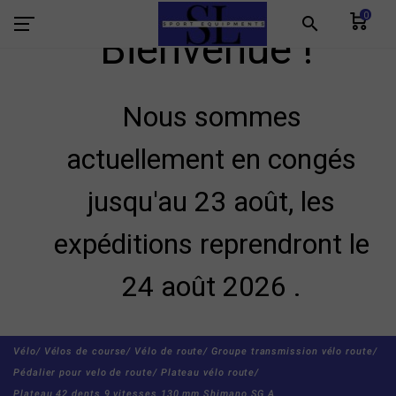
0
search
Bienvenue !
Nous sommes
actuellement en congés
jusqu'au 23 août, les
expéditions reprendront le
24 août 2026 .
Vélo/
Vélos de course/
Vélo de route/
Groupe transmission vélo route/
Pédalier pour velo de route/
Plateau vélo route/
Plateau 42 dents 9 vitesses 130 mm Shimano SG A