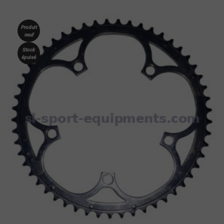
Produit
neuf
Stock
épuisé