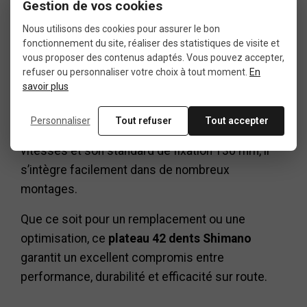
Gestion de vos cookies
Conclusion
Nous utilisons des cookies pour assurer le bon
fonctionnement du site, réaliser des statistiques de visite et
vous proposer des contenus adaptés. Vous pouvez accepter,
refuser ou personnaliser votre choix à tout moment.
En
Le
plateau 42 dents Shimano SG Type A
est une
savoir plus
solution fiable, légère et performante pour tous
les cyclistes route souhaitant optimiser leur
Personnaliser
Tout refuser
Tout accepter
transmission. Grâce à sa compatibilité 8 à 9
vitesses et son standard de fixation 130 mm, il
s’intègre facilement dans de nombreux
montages.
Que ce soit pour un remplacement ou une
optimisation, ce
plateau 42 dents Shimano
garantit un excellent compromis entre
performance, durabilité et efficacité sur route.