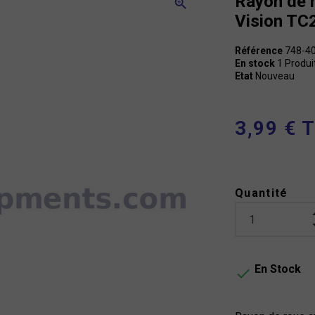
Rayon de 
zoom_in
Vision TC
Référence
748-4
En stock
1 Produi
Etat
Nouveau
3,99 € 
Quantité
En Stock
