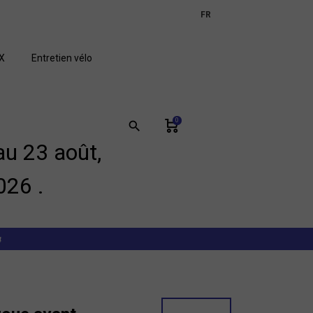
expand_more
FR
GB
X
Entretien vélo
0
search
u 23 août,
026 .
4