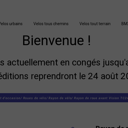
Velos urbains
Velos tous chemins
Velos tout terrain
BM
Bienvenue !
actuellement en congés jusqu'a
éditions reprendront le 24 août 2
t d'occasion/
Roues de vélo/
Rayon de vélo/
Rayon de roue avant Vision TC2