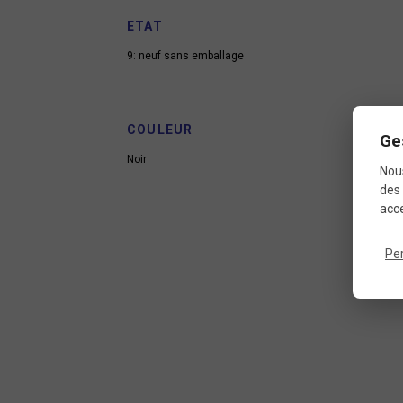
ETAT
9: neuf sans emballage
COULEUR
Ge
Noir
Nous
des 
acce
Pe