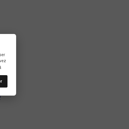
ser
uvez
s
er
e