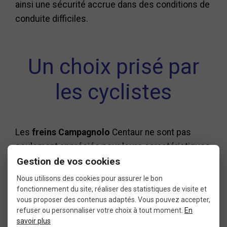
ainsi une sécurité accrue dans des conditions de
conduite difficiles.
Un choix prisé par
les cyclistes
Les
freins Campagnolo
Centaur ne sont pas
seulement appréciés pour leurs caractéristiques
techniques, mais aussi pour leur esthétisme
Gestion de vos cookies
élégant. Leur finition soignée et leur design
Nous utilisons des cookies pour assurer le bon
moderne s’intègrent parfaitement à l’ensemble du
fonctionnement du site, réaliser des statistiques de visite et
vous proposer des contenus adaptés. Vous pouvez accepter,
groupe Campagnolo Centaur, offrant ainsi une
refuser ou personnaliser votre choix à tout moment.
En
cohérence visuelle aux vélos de route haut de
savoir plus