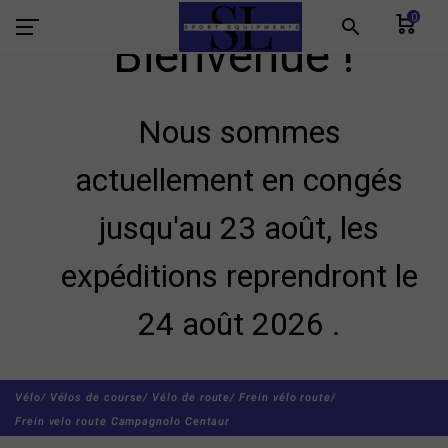
0
search
Bienvenue !
Nous sommes
actuellement en congés
jusqu'au 23 août, les
expéditions reprendront le
24 août 2026 .
Vélo/
Vélos de course/
Vélo de route/
Frein vélo route/
Frein velo route Campagnolo Centaur