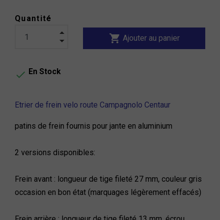
Quantité
shopping_cart
Ajouter au panier
En Stock

Etrier de frein velo route Campagnolo Centaur
patins de frein fournis pour jante en aluminium
2 versions disponibles:
Frein avant : longueur de tige fileté 27 mm, couleur gris
occasion en bon état (marquages légèrement effacés)
Frein arrière : longueur de tige fileté 13 mm, écrou