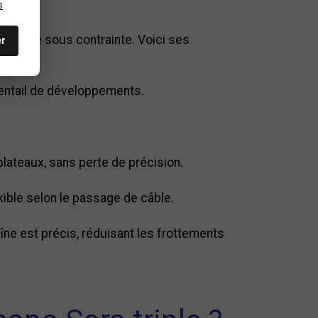
s
le, même sous contrainte. Voici ses
er
éventail de développements.
plateaux, sans perte de précision.
xible selon le passage de câble.
îne est précis, réduisant les frottements