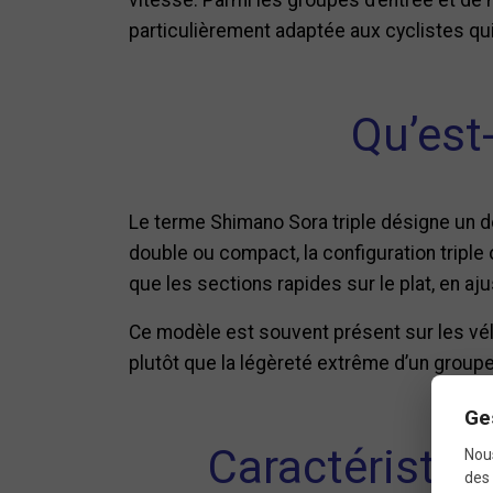
particulièrement adaptée aux cyclistes qu
Qu’est
Le terme Shimano Sora triple désigne un dé
double ou compact, la configuration tripl
que les sections rapides sur le plat, en aj
Ce modèle est souvent présent sur les vélo
plutôt que la légèreté extrême d’un grou
Ge
Caractéristiq
Nous
des 