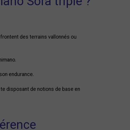
ano Sora triple ?
frontent des terrains vallonnés ou
Shimano.
r son endurance.
liste disposant de notions de base en
hérence