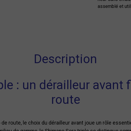
assemblé et util
Description
e : un dérailleur avant 
route
o de route, le choix du dérailleur avant joue un rôle essent
 milieu de gamme, le Shimano Sora triple se distingue com