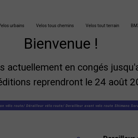
Velos urbains
Velos tous chemins
Velos tout terrain
BM
Bienvenue !
actuellement en congés jusqu'a
éditions reprendront le 24 août 2
on vélo route/
Dérailleur vélo route/
Derailleur avant velo route Shimano So