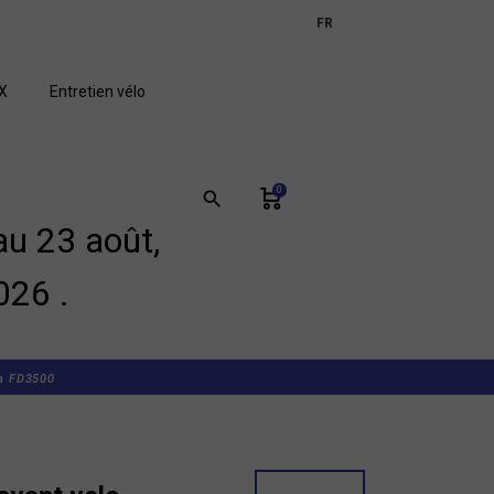
expand_more
FR
GB
X
Entretien vélo
0
search
u 23 août,
026 .
ra FD3500