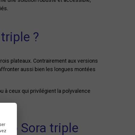
iés.
riple ?
trois plateaux. Contrairement aux versions
’affronter aussi bien les longues montées
 à ceux qui privilégient la polyvalence
no Sora triple
ser
uvez