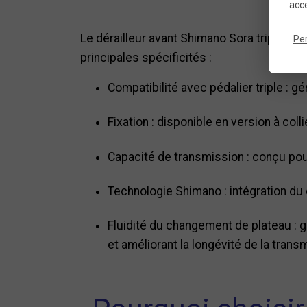
acce
Le dérailleur avant Shimano Sora triple es
Pe
principales spécificités :
Compatibilité avec pédalier triple : 
Fixation : disponible en version à coll
Capacité de transmission : conçu pour
Technologie Shimano : intégration du 
Fluidité du changement de plateau : g
et améliorant la longévité de la trans