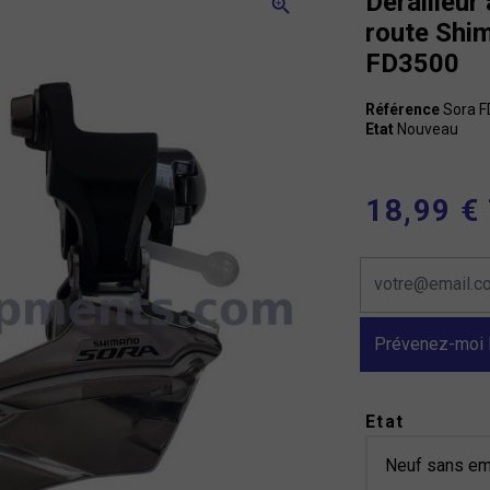
Derailleur
zoom_in
route Shi
FD3500
Référence
Sora 
Etat
Nouveau
18,99 €
Prévenez-moi l
Etat