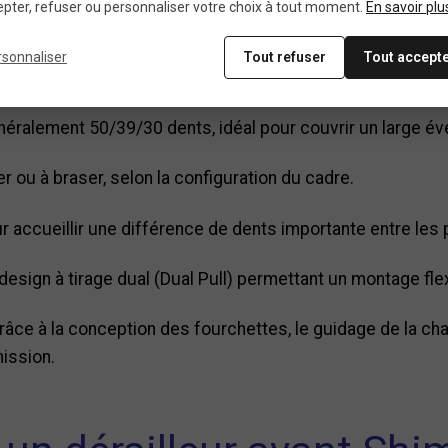
pter, refuser ou personnaliser votre choix à tout moment.
En savoir plu
t pensé pour offrir un passage de vitesses souple et fiab
rsonnaliser
Tout refuser
Tout accept
généralement 50/39/30 dents, idéal pour couvrir un large 
ier ou à braser, selon la configuration du cadre.
 accueillir une différence de dents importante entre les 
design à tirage dual (Dual Pull) permettant un montage fle
râce à la conception des fourchettes, le guidage de la cha
mission.