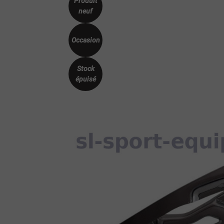
Produit
neuf
Occasion
Stock
épuisé