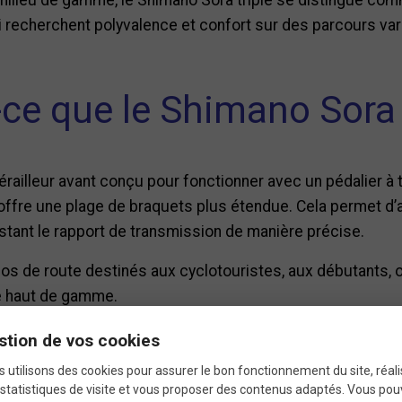
i recherchent polyvalence et confort sur des parcours var
-ce que le Shimano Sora t
railleur avant conçu pour fonctionner avec un pédalier à 
e offre une plage de braquets plus étendue. Cela permet d
ustant le rapport de transmission de manière précise.
s de route destinés aux cyclotouristes, aux débutants, ou
pe haut de gamme.
stion de vos cookies
ues techniques du Shima
 utilisons des cookies pour assurer le bon fonctionnement du site, réali
statistiques de visite et vous proposer des contenus adaptés. Vous po