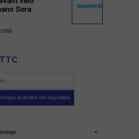
 avant velo
mano Sora
FD3500
 TTC
orsque le produit est disponible