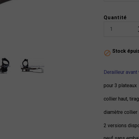
Quantité
Stock épui

Derailleur avan
pour 3 plateaux
collier haut, tir
diamètre collie
2 versions dispo
neuf sans emball