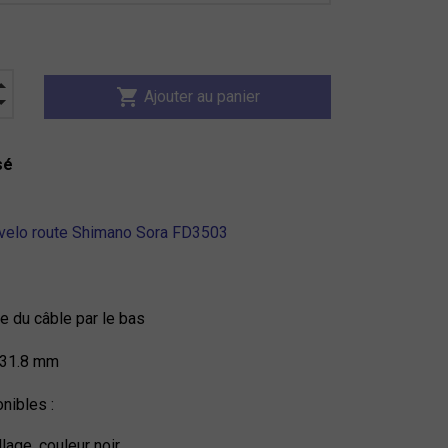
shopping_cart
Ajouter au panier
sé
t velo route Shimano Sora FD3503
age du câble par le bas
r 31.8 mm
nibles :
age, couleur noir