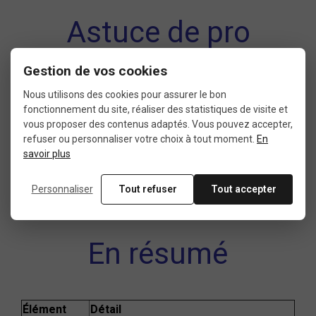
Astuce de pro
Gestion de vos cookies
Avant de démonter votre cassette, pensez à
Nous utilisons des cookies pour assurer le bon
nettoyer la zone pour éviter que des saletés ne
fonctionnement du site, réaliser des statistiques de visite et
vous proposer des contenus adaptés. Vous pouvez accepter,
pénètrent dans le moyeu. Un bon démontage est
refuser ou personnaliser votre choix à tout moment.
En
aussi l’occasion d’inspecter l’état des pignons, du
savoir plus
corps de roue libre, et de vérifier l’usure de la
chaîne.
Personnaliser
Tout refuser
Tout accepter
En résumé
Élément
Détail