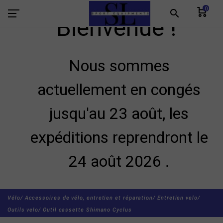
0
search
Bienvenue !
Nous sommes
actuellement en congés
jusqu'au 23 août, les
expéditions reprendront le
24 août 2026 .
Vélo/
Accessoires de vélo, entretien et réparation/
Entretien velo/
Outils velo/
Outil cassette Shimano Cyclus