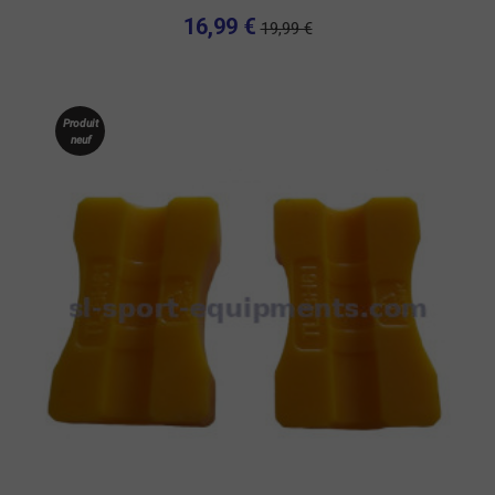
16,99 €
19,99 €
Produit
neuf