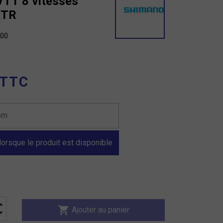
VTT 8 vitesses
XTR
00
 TTC
orsque le produit est disponible
shopping_cart
Ajouter au panier