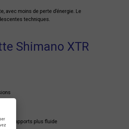
e, avec moins de perte d’énergie. Le
 descentes techniques.
ette Shimano XTR
sions
ser
 des rapports plus fluide
uvez