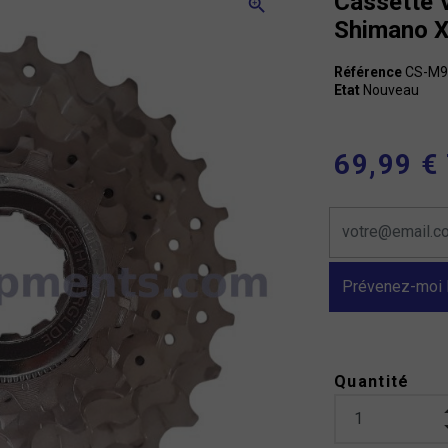
Cassette 
zoom_in
Shimano 
Référence
CS-M9
Etat
Nouveau
69,99 €
Prévenez-moi l
Quantité