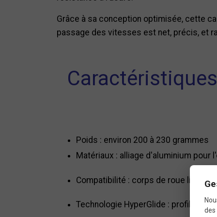
Grâce à sa conception optimisée, cette ca
passage des vitesses est net, précis, et 
Caractéristique
Poids : environ 200 à 230 grammes
Matériaux : alliage d'aluminium pour l
Compatibilité : corps de roue libre 
Ge
Nous
Technologie HyperGlide : profils de
des 