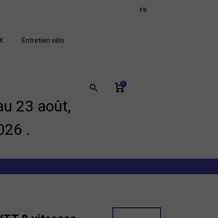
expand_more
FR
GB
X
Entretien vélo
0
search
u 23 août,
026 .