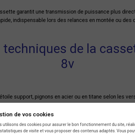
ssette garantit une transmission de puissance plus direct
rapide, indispensable lors des relances en montée ou des
s techniques de la cass
8v
'étoile support, pignons en acier ou en titane selon les ver
Shimano standard, compatible avec les chaînes 8 vitesses
stion de vos cookies
 utilisons des cookies pour assurer le bon fonctionnement du site, réali
 dents et rampes de changement optimisés pour un passage
statistiques de visite et vous proposer des contenus adaptés. Vous po