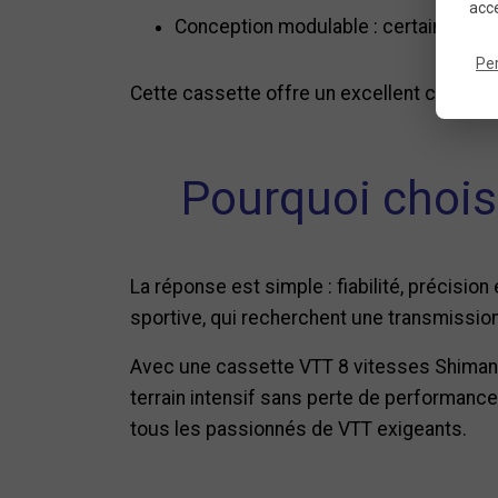
acce
Conception modulable : certains pign
Pe
Cette cassette offre un excellent comprom
Pourquoi chois
La réponse est simple : fiabilité, précisio
sportive, qui recherchent une transmission
Avec une cassette VTT 8 vitesses Shimano,
terrain intensif sans perte de performance
tous les passionnés de VTT exigeants.