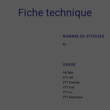
Fiche technique
NOMBRE DE VITESSES
8v
USAGE
Fat bike
VTT dirt
VTT freeride
VTT trial
VTT xc
VTT électrique