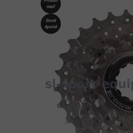
Produit
neuf
Stock
épuisé