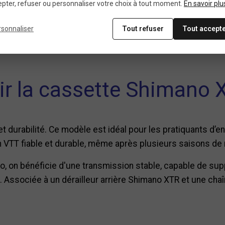
pter, refuser ou personnaliser votre choix à tout moment.
En savoir plu
ons sont montés sur des supports pour limiter l’usure du 
rsonnaliser
Tout refuser
Tout accept
is entre solidité et poids, deux critères essentiels dans
ir la cassette Shimano X
n et durabilité. Ce modèle est idéal pour les pratiquants d
 VTT fiable et durable, même après plusieurs saisons de r
 on bénéficie d'une transmission stable, capable de supp
. Associée à un dérailleur arrière Shimano XTR et une chaî