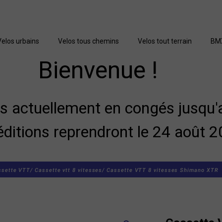
Velos urbains
Velos tous chemins
Velos tout terrain
BM
Bienvenue !
actuellement en congés jusqu'a
éditions reprendront le 24 août 2
ssette VTT/
Cassette vtt 8 vitesses/
Cassette VTT 8 vitesses Shimano XTR