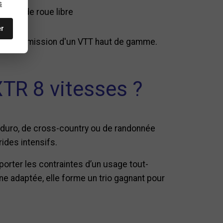
s
corps de roue libre
er
 la transmission d'un VTT haut de gamme.
TR 8 vitesses ?
’enduro, de cross-country ou de randonnée
ides intensifs.
orter les contraintes d’un usage tout-
ne adaptée, elle forme un trio gagnant pour