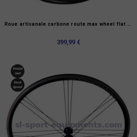
Roue artisanale carbone route max wheel flat carbon 20 mm
399,99 €
Produit
neuf
Stock
épuisé