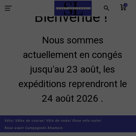
0
search
Bienvenue !
Nous sommes
actuellement en congés
jusqu'au 23 août, les
expéditions reprendront le
24 août 2026 .
Vélo/
Vélos de course/
Vélo de route/
Roue vélo route/
Roue avant Campagnolo Khamsin