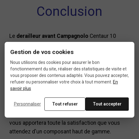
Conclusion
Le
derailleur avant Campagnolo
Centaur 10
vitesses est un choix incontournable pour les
Gestion de vos cookies
cyclistes de route en quête d'un dérailleur à la
fois léger, solide et précis. Ses caractéristiques
Nous utilisons des cookies pour assurer le bon
fonctionnement du site, réaliser des statistiques de visite et
de conception avancée, sa compatibilité avec les
vous proposer des contenus adaptés. Vous pouvez accepter,
transmissions 10 vitesses, et sa durabilité en
refuser ou personnaliser votre choix à tout moment.
En
font un choix optimal pour tous ceux qui
savoir plus
recherchent la performance sans compromis. Si
Personnaliser
Tout refuser
Tout accepter
vous cherchez à améliorer l'efficacité de votre
vélo de route, le
derailleur avant Campagnolo
vous apportera toute la satisfaction que vous
attendez d'un composant haut de gamme.