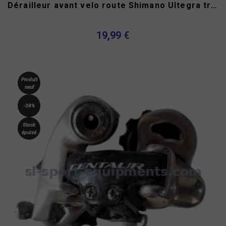
Dérailleur avant velo route Shimano Ultegra triple...
19,99 €
Produit
neuf
-38%
Stock
épuisé