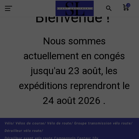
0
search
Bienvenue !
Nous sommes
actuellement en congés
jusqu'au 23 août, les
expéditions reprendront le
24 août 2026 .
Vélo/
Vélos de course/
Vélo de route/
Groupe transmission vélo route/
Dérailleur vélo route/
Dérailleur avant velo route Campagnolo Centaur 10v