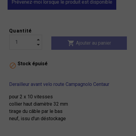
Prévenez-moi lorsque le produit est disponible
Quantité
shopping_cart
Ajouter au panier
Stock épuisé

Derailleur avant velo route Campagnolo Centaur
pour 2 x 10 vitesses
collier haut diamètre 32 mm
tirage du câble par le bas
neuf, issu d'un déstockage