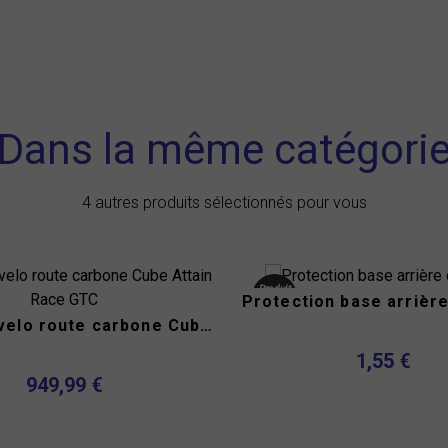
Dans la même catégori
4 autres produits sélectionnés pour vous
Produit
Protection base arrièr
neuf
Kit cadre velo route carbone Cube Attain Race GTC taille 53
1,55 €
949,99 €