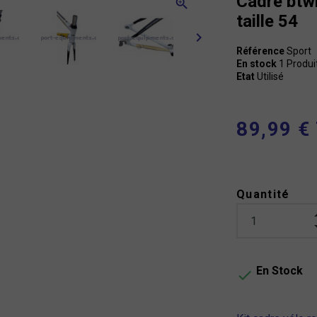
Cadre btwi
zoom_in
taille 54
keyboard_arrow_right
Référence
Sport
En stock
1 Produi
Etat
Utilisé
89,99 €
Quantité
En Stock
