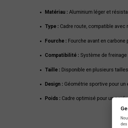
Matériau :
Aluminium léger et résista
Type :
Cadre route, compatible avec 
Fourche :
Fourche avant en carbone po
Compatibilité :
Système de freinage à
Taille :
Disponible en plusieurs taille
Design :
Géométrie sportive pour un é
Poids :
Cadre optimisé pour un poids 
Ge
Nous
S
des 