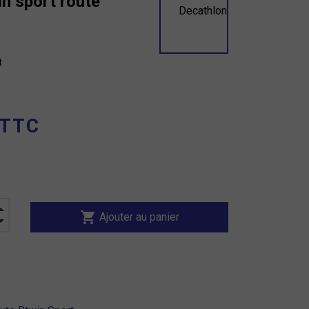
n sport route
t
 TTC
shopping_cart
Ajouter au panier