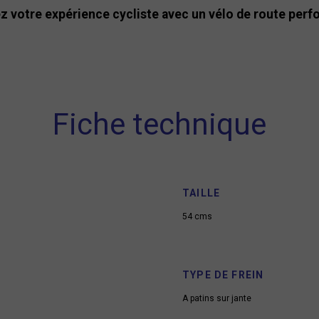
z votre expérience cycliste avec un vélo de route perf
Fiche technique
TAILLE
54 cms
TYPE DE FREIN
A patins sur jante