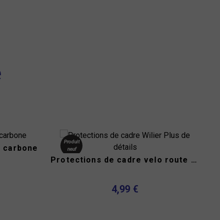
e
Plus de
Produit
détails
e carbone
neuf
Protections de cadre velo route Wilier
Stock
épuisé
4,99 €