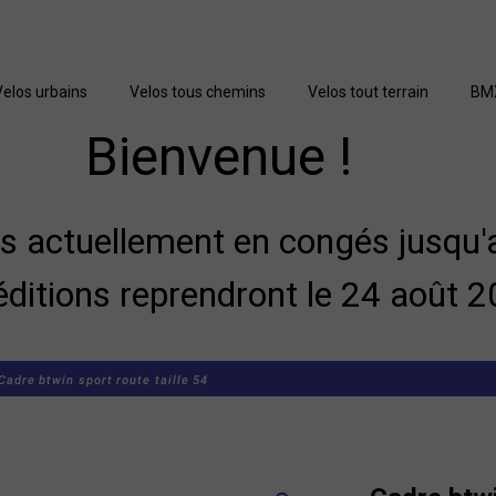
Velos urbains
Velos tous chemins
Velos tout terrain
BM
Bienvenue !
actuellement en congés jusqu'a
éditions reprendront le 24 août 2
Cadre btwin sport route taille 54