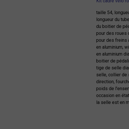
Kit cadre vélo r
taille 54, longu
longueur du tube
du boitier de pé
pour des roues 
pour des freins 
en aluminium, w
en aluminium di
boitier de péda
tige de selle d
selle, collier de
direction, fourch
poids de l'ense
occasion en éta
la selle est en 