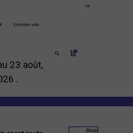
expand_more
FR
GB
X
Entretien vélo
0
search
u 23 août,
026 .