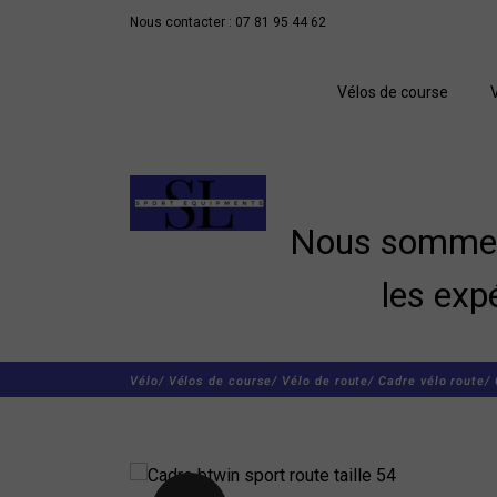
Nous contacter : 07 81 95 44 62
Vélos de course
Nous sommes 
les exp
Vélo/
Vélos de course/
Vélo de route/
Cadre vélo route/