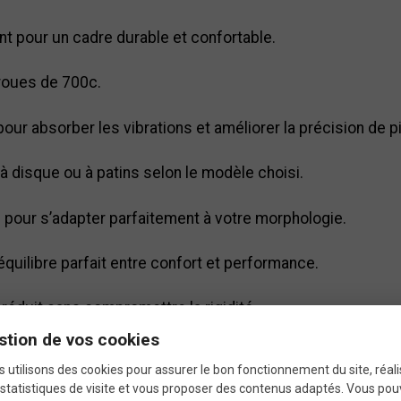
nt pour un cadre durable et confortable.
roues de 700c.
ur absorber les vibrations et améliorer la précision de pi
 disque ou à patins selon le modèle choisi.
s pour s’adapter parfaitement à votre morphologie.
quilibre parfait entre confort et performance.
réduit sans compromettre la rigidité.
stion de vos cookies
 utilisons des cookies pour assurer le bon fonctionnement du site, réali
pécificités du cadre Btw
statistiques de visite et vous proposer des contenus adaptés. Vous po