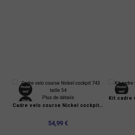
Produit
Produit
neuf
neuf
Plus de détails
Stock
Cadre velo course Nickel cockpit 743 taille 54
épuisé
54,99 €