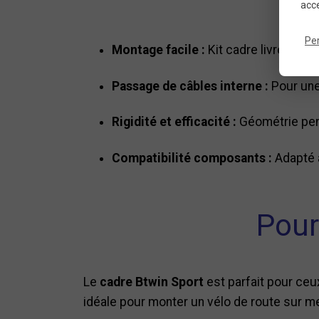
acce
Pe
Montage facile :
Kit cadre livré prêt 
Passage de câbles interne :
Pour une
Rigidité et efficacité :
Géométrie pens
Compatibilité composants :
Adapté a
Pour
Le
cadre Btwin Sport
est parfait pour ceux
idéale pour monter un vélo de route sur me