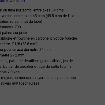
oute Btwin Sport
eur du tube horizontal entre axes 54 cms,
 vertical entre axes 45 cms (49.5 cms de l'axe
dalier, au sommet du tube)
diamètre 700
à patins sur jante
ishbone et fourche en carbone, pivot de fourche
amètre 1"1/8 (28.6 mm)
lier pour un axe diamètre 24 mm
iamètre 27.2 mm
 selle, patte de dérailleur, guide câbles, jeu de
e, boitier de pédalier et tige de selle fournis
mble 2.8 kgs
t moyen, nombreuses rayures mais pas de poc,
mauvais état (déchirures)