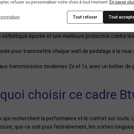
pter, refuser ou personnaliser votre choix à tout moment.
En savoir plu
rsonnaliser
Tout refuser
Tout accept
à assembler, idéal pour les cyclistes souhaitant personnali
 esthétique épurée et une meilleure protection contre le
ée pour transmettre chaque watt de pédalage à la roue a
ux transmissions modernes 2x et 1x, avec un boîtier de p
quoi choisir ce cadre Bt
 qui recherchent la performance et le confort sur route. Lég
sure, que ce soit pour l’entraînement, les sorties longues