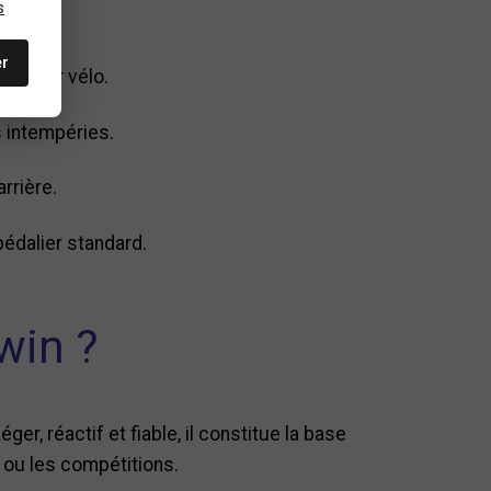
s
er
ser leur vélo.
s intempéries.
rrière.
édalier standard.
win ?
er, réactif et fiable, il constitue la base
 ou les compétitions.