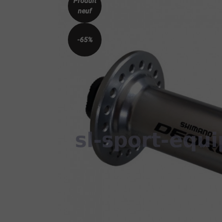
Produit
neuf
-65%