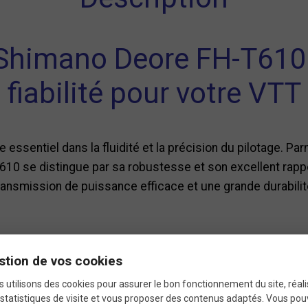
Shimano Deore FH-T610 
fiabilité pour votre VTT
e essentiel dans la fluidité et la précision du pilotage. P
10 se distingue par sa robustesse et son excellent rappor
transmission de puissance efficace et une grande durabil
stion de vos cookies
t conçu pour la fiabilité 
 utilisons des cookies pour assurer le bon fonctionnement du site, réali
statistiques de visite et vous proposer des contenus adaptés. Vous po