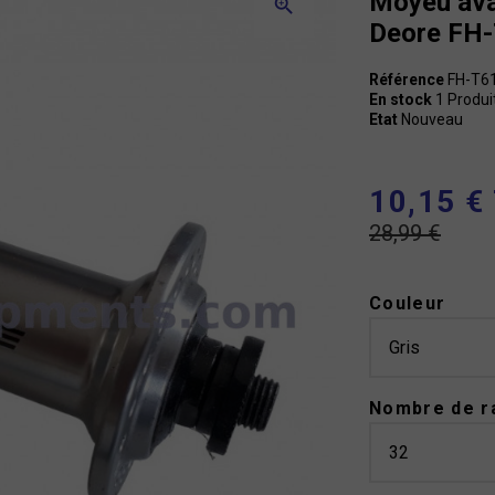
Moyeu av
zoom_in
Deore FH
Référence
FH-T6
En stock
1 Produi
Etat
Nouveau
10,15 €
28,99 €
Couleur
Nombre de r