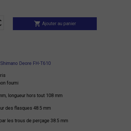
shopping_cart
Ajouter au panier
t Shimano Deore FH-T610
ris
on fourni
mm, longueur hors tout 108 mm
eur des flasques 48.5 mm
par les trous de perçage 38.5 mm