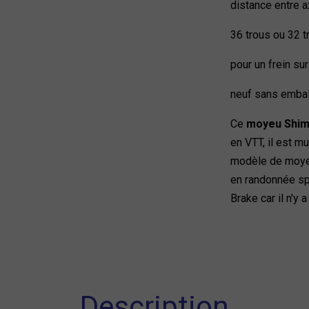
distance entre 
36 trous ou 32 t
pour un frein sur
neuf sans emba
Ce
moyeu Shim
en VTT, il est m
modèle de moyeu
en randonnée spo
Brake car il n'y
Description