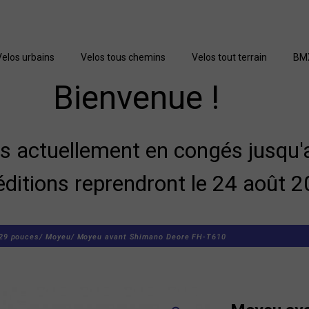
Velos urbains
Velos tous chemins
Velos tout terrain
BM
Bienvenue !
actuellement en congés jusqu'a
éditions reprendront le 24 août 2
 29 pouces/
Moyeu/
Moyeu avant Shimano Deore FH-T610