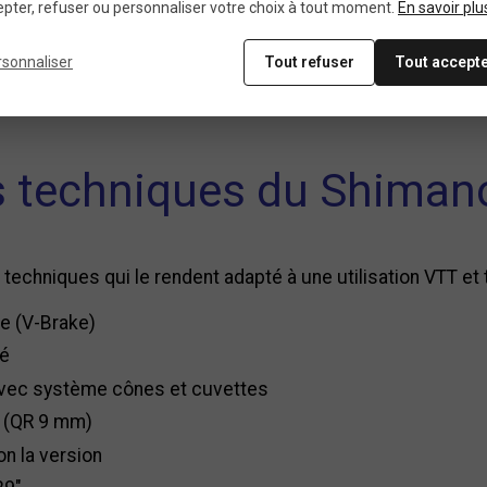
pter, refuser ou personnaliser votre choix à tout moment.
En savoir plu
nçu pour répondre aux exigences des cyclistes recherc
les en acier trempé et d’un système de cônes et cuvettes, il
rsonnaliser
Tout refuser
Tout accept
lleure répartition des charges, garantissant ainsi une pl
es techniques du Shiman
techniques qui le rendent adapté à une utilisation VTT et t
te (V-Brake)
sé
 avec système cônes et cuvettes
e (QR 9 mm)
n la version