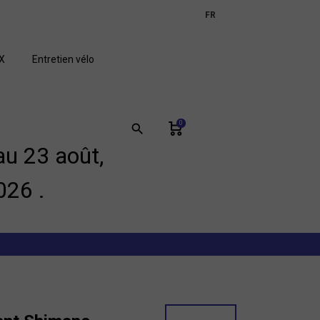
expand_more
FR
GB
X
Entretien vélo
0
search
u 23 août,
026 .