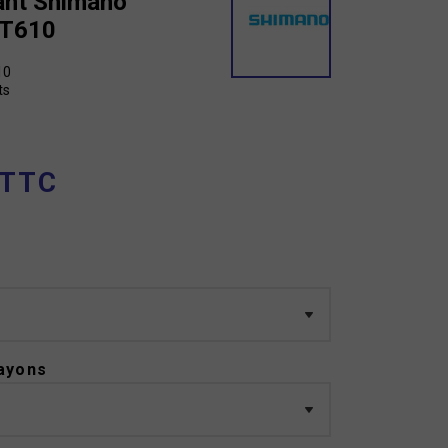
ant Shimano
-T610
10
ts
 TTC
ayons