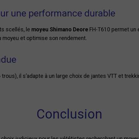
our une performance durable
s scellés, le
moyeu Shimano Deore
FH-T610 permet un en
du moyeu et optimise son rendement.
ndue
trous), il s’adapte à un large choix de jantes VTT et trek
Conclusion
choix judicieux pour les vététistes recherchant un moyeu 