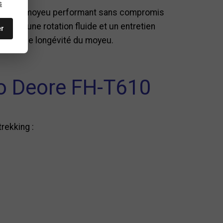
s
hant un moyeu performant sans compromis
 offre une rotation fluide et un entretien
er
us grande longévité du moyeu.
o Deore FH-T610
rekking :