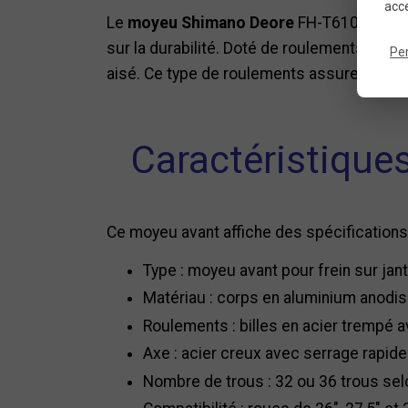
acce
Le
moyeu Shimano Deore
FH-T610 est co
sur la durabilité. Doté de roulements à bil
Pe
aisé. Ce type de roulements assure une mei
Caractéristiqu
Ce moyeu avant affiche des spécifications 
Type : moyeu avant pour frein sur jan
Matériau : corps en aluminium anodi
Roulements : billes en acier trempé
Axe : acier creux avec serrage rapid
Nombre de trous : 32 ou 36 trous selo