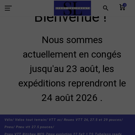
0
search
Bienvenue !
Nous sommes
actuellement en congés
jusqu'au 23 août, les
expéditions reprendront le
24 août 2026 .
Vélo/
Velos tout terrain/
VTT xc/
Roues VTT 26, 27.5 et 29 pouces/
Pneu/
Pneu vtt 27.5 pouces/
Pneu VTT Ritchey WCS Zmax evolution 27.5x2.1 TS Tubeless ready