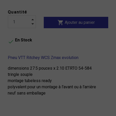
Quantité
shopping_cart
Ajouter au panier
En Stock

Pneu VTT Ritchey WCS Zmax evolution
dimensions 27.5 pouces x 2.10 ETRTO 54-584
tringle souple
montage tubeless ready
polyvalent pour un montage à l'avant ou à l'arrière
neuf sans emballage