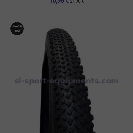
10,95 €
21,90 €
Produit
neuf