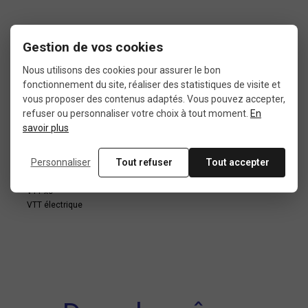
SECTION
TYPE DE TRINGLE
Gestion de vos cookies
2.10
Souple
Nous utilisons des cookies pour assurer le bon
fonctionnement du site, réaliser des statistiques de visite et
vous proposer des contenus adaptés. Vous pouvez accepter,
USAGE
MONTAGE
refuser ou personnaliser votre choix à tout moment.
En
savoir plus
VTT dirt
Pneu tubeless
VTT freeride
Personnaliser
Tout refuser
Tout accepter
VTT pump track
VTT trial
VTT xc
VTT électrique