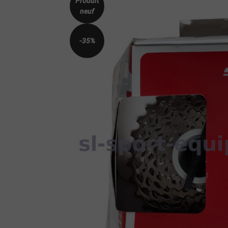
Produit
neuf
-35%