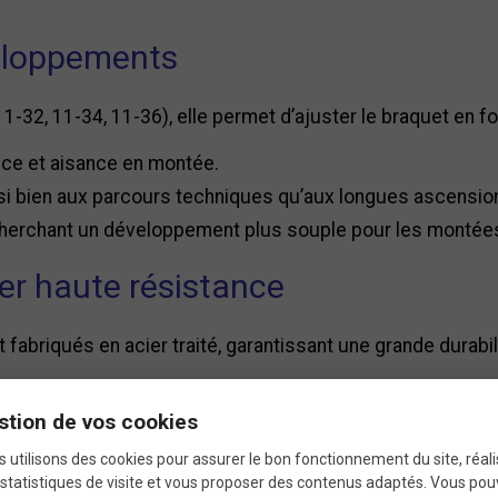
veloppements
1-32, 11-34, 11-36), elle permet d’ajuster le braquet en fon
nce et aisance en montée.
ussi bien aux parcours techniques qu’aux longues ascensio
echerchant un développement plus souple pour les montée
er haute résistance
 fabriqués en acier traité, garantissant une grande durabi
stion de vos cookies
e™ pour un passage de vitesse fl
 utilisons des cookies pour assurer le bon fonctionnement du site, réali
statistiques de visite et vous proposer des contenus adaptés. Vous po