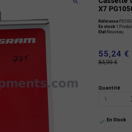
Cassette 
zoom_in
X7 PG105
Référence
PG105
En stock
1 Produi
Etat
Nouveau
55,24 €
84,99 €
Quantité
En Stock
