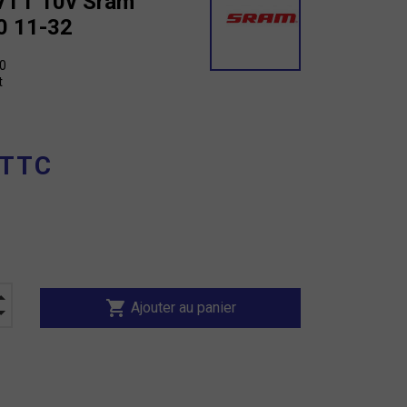
VTT 10v Sram
0 11-32
0
t
 TTC
shopping_cart
Ajouter au panier