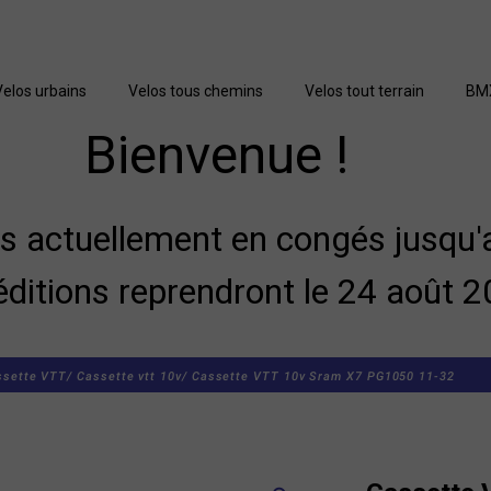
Velos urbains
Velos tous chemins
Velos tout terrain
BM
Bienvenue !
actuellement en congés jusqu'a
éditions reprendront le 24 août 2
ssette VTT/
Cassette vtt 10v/
Cassette VTT 10v Sram X7 PG1050 11-32