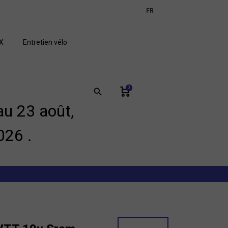
expand_more
FR
GB
X
Entretien vélo
0
search
u 23 août,
026 .