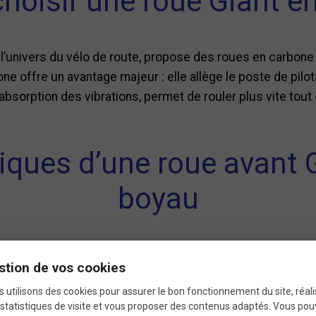
hoisir une roue Giant e
l’univers du vélo de route, propose des roues en carbone
one offre un avantage majeur : elle allège le poste de pilot
absorption des vibrations, permet de rouler plus vite tout
tiques d’une roue avant 
boyau
igidité maximale pour un transfert de puissance sans pert
stion de vos cookies
 (souvent entre 40 et 55 mm) qui réduit la traînée et favor
 utilisons des cookies pour assurer le bon fonctionnement du site, réali
statistiques de visite et vous proposer des contenus adaptés. Vous po