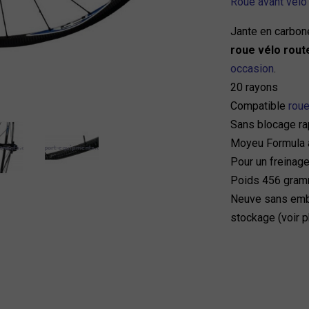
Roue avant velo
Jante en carbon
roue vélo rout
occasion
.
20 rayons
Compatible
rou
Sans blocage ra
Moyeu Formula à
Pour un freinag
Poids 456 gra
Neuve sans emba
stockage (voir 