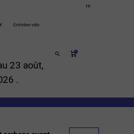
expand_more
FR
GB
X
Entretien vélo
0
search
u 23 août,
026 .