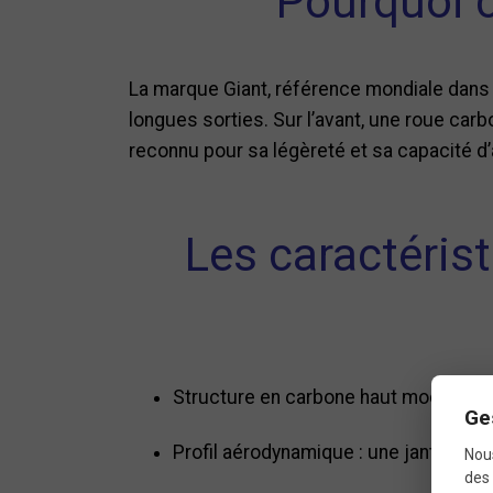
Pourquoi c
La marque Giant, référence mondiale dans 
longues sorties. Sur l’avant, une roue carb
reconnu pour sa légèreté et sa capacité d’
Les caractéris
Structure en carbone haut module : r
Ge
Profil aérodynamique : une jante haute
Nous
des 