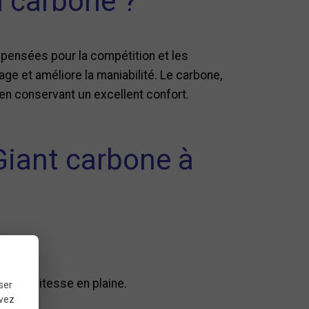
n carbone ?
 pensées pour la compétition et les
age et améliore la maniabilité. Le carbone,
 en conservant un excellent confort.
Giant carbone à
e.
ise la vitesse en plaine.
ser
uvez