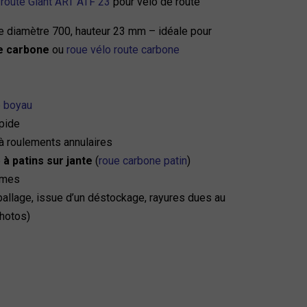
 route Giant ART ATF 23
pour vélo de route
e diamètre 700, hauteur 23 mm – idéale pour
e carbone
ou
roue vélo route carbone
e boyau
pide
 roulements annulaires
e
à patins sur jante
(
roue carbone patin
)
mmes
llage, issue d’un déstockage, rayures dues au
photos)