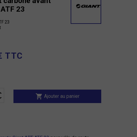
t carbone avant
 ATF 23
TF 23
t
€ TTC
shopping_cart
Ajouter au panier