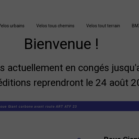
Velos urbains
Velos tous chemins
Velos tout terrain
BM
Bienvenue !
actuellement en congés jusqu'a
éditions reprendront le 24 août 2
oue Giant carbone avant route ART ATF 23