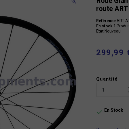
Roue Gian
zoom_in
route ART
Référence
ART A
En stock
1 Produi
Etat
Nouveau
299,99 
Quantité
En Stock
