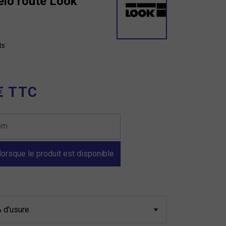
elo route Look
ts
€ TTC
orsque le produit est disponible