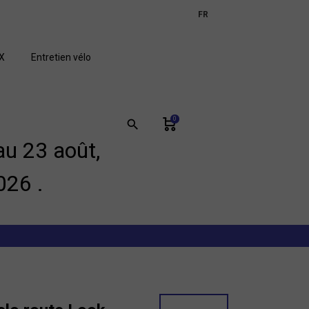
expand_more
FR
GB
X
Entretien vélo
0
search
u 23 août,
026 .