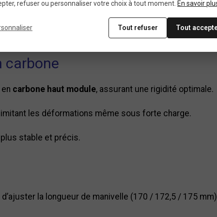
pter, refuser ou personnaliser votre choix à tout moment.
En savoir plu
ractéristiques principa
rsonnaliser
Tout refuser
Tout accept
n carbone
é en
carbone haut module
, assurant une rigidité optimale.
limitant les déformations même sous forte charge.
plus stable et précis.
’ajuster la longueur de manivelle (170 / 172,5 / 175 mm)