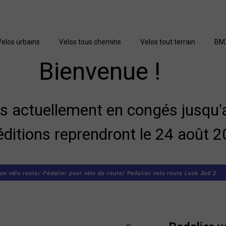
Velos urbains
Velos tous chemins
Velos tout terrain
BM
Bienvenue !
actuellement en congés jusqu'a
éditions reprendront le 24 août 2
on vélo route/
Pédalier pour velo de route/
Pedalier velo route Look Zed 2