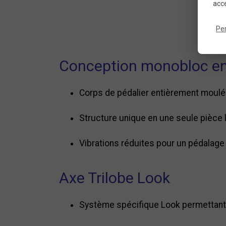
acce
Ca
Pe
Conception monobloc e
Corps de pédalier entièrement moul
Structure unique en une seule pièce 
Vibrations réduites pour un pédalage 
Axe Trilobe Look
Système spécifique Look permettant d