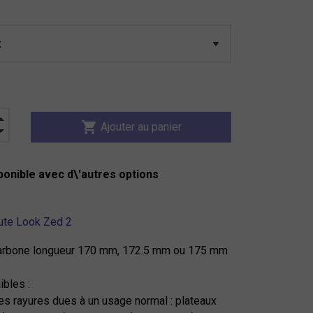
shopping_cart
Ajouter au panier
ponible avec d\'autres options
oute Look Zed 2
carbone longueur 170 mm, 172.5 mm ou 175 mm
ibles :
es rayures dues à un usage normal : plateaux