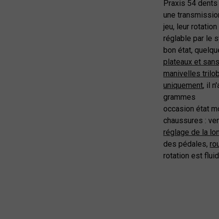
Praxis 54 dents
une transmissio
jeu, leur rotati
réglable par le 
bon état, quelq
plateaux et san
manivelles tril
uniquement
, il 
grammes
occasion état m
chaussures : v
réglage de la lo
des pédales,
ro
rotation est fl