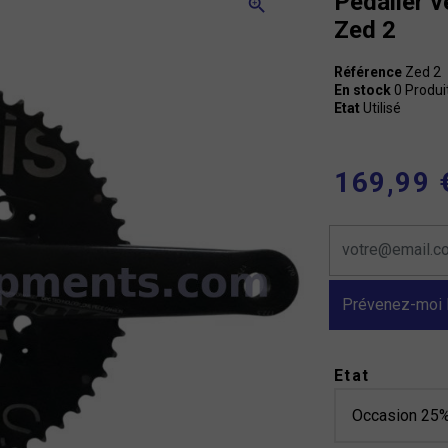
Pedalier v
zoom_in
Zed 2
Référence
Zed 2
En stock
0 Produi
Etat
Utilisé
169,99 
Prévenez-moi l
Etat