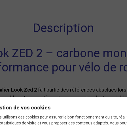
Description
ook ZED 2 – carbone mon
formance pour vélo de r
alier Look Zed 2
fait partie des références absolues lorsqu
nobloc et son système d’axe innovant en font un pédalier à
compétition ou en entraînement intensif, ce pédalier garan
stion de vos cookies
 utilisons des cookies pour assurer le bon fonctionnement du site, réali
statistiques de visite et vous proposer des contenus adaptés. Vous po