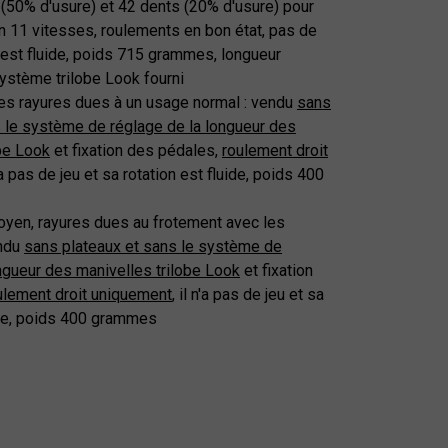
 (50% d'usure) et 42 dents (20% d'usure) pour
n 11 vitesses, roulements en bon état, pas de
on est fluide, poids 715 grammes, longueur
système trilobe Look fourni
ues rayures dues à un usage normal : vendu
sans
s le système de réglage de la longueur des
obe Look
et fixation des pédales,
roulement droit
n'a pas de jeu et sa rotation est fluide, poids 400
oyen, rayures dues au frotement avec les
endu
sans plateaux et sans le système de
ngueur des manivelles trilobe Look
et fixation
ulement droit uniquement
, il n'a pas de jeu et sa
uide, poids 400 grammes