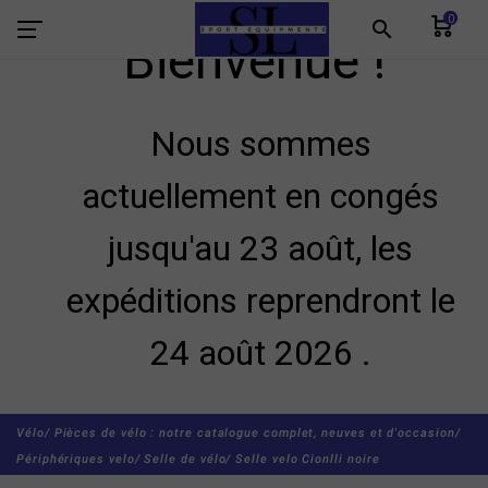
0
search
Bienvenue !
Nous sommes
actuellement en congés
jusqu'au 23 août, les
expéditions reprendront le
24 août 2026 .
Vélo/
Pièces de vélo : notre catalogue complet, neuves et d'occasion/
Périphériques velo/
Selle de vélo/
Selle velo Cionlli noire