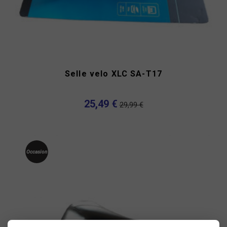
Selle velo XLC SA-T17
25,49 €
29,99 €
Occasion