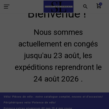
0
search
Bienvenue !
Nous sommes
actuellement en congés
jusqu'au 23 août, les
expéditions reprendront le
24 août 2026 .
Vélo/
Pièces de vélo : notre catalogue complet, neuves et d'occasion/
Périphériques velo/
Potence de vélo/
Potence extra+ aluminium 80 mm 25.4 mm rouge