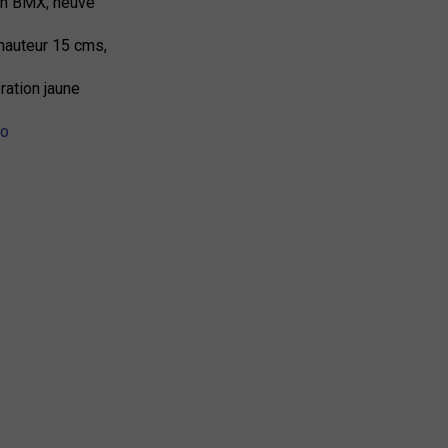
on BMX, neuve
 hauteur 15 cms,
ration jaune
lo