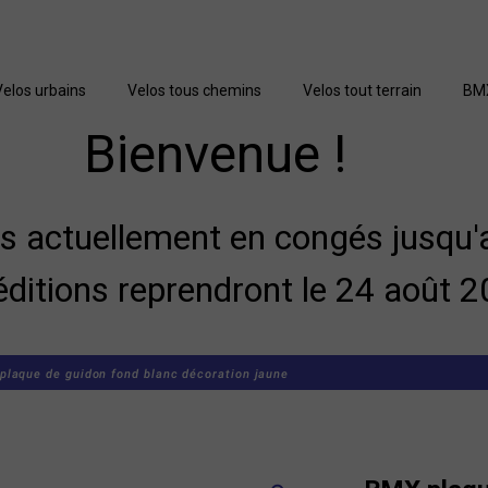
Velos urbains
Velos tous chemins
Velos tout terrain
BM
Bienvenue !
actuellement en congés jusqu'a
éditions reprendront le 24 août 2
plaque de guidon fond blanc décoration jaune