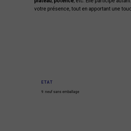
plateau
,
potence
, etc. Elle participe auta
votre présence, tout en apportant une touc
ETAT
9: neuf sans emballage