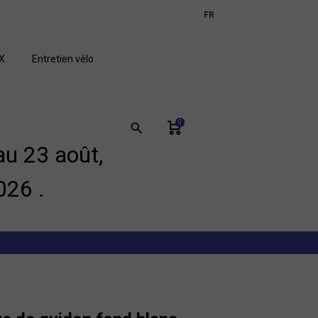
expand_more
FR
GB
X
Entretien vélo
0
search
u 23 août,
026 .