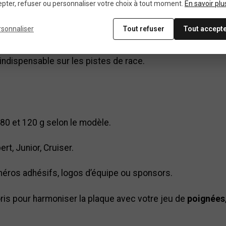
pter, refuser ou personnaliser votre choix à tout moment.
En savoir plu
passage d’air et une réduction de la prise au vent.
rsonnaliser
Tout refuser
Tout accept
faite visibilité du numéro depuis la grille de départ jusqu’à
 indispensable sur les pistes de race.
80 et 120 g selon le modèle.
rt, Junior, Cruiser.
méros adhésifs, logos d’équipe ou sponsors.
oris pour harmoniser la plaque avec votre jeu de
poignées