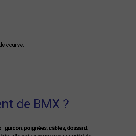
 de course.
ent de BMX ?
 :
guidon
,
poignées
,
câbles
,
dossard
,