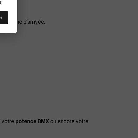
s
er
 la ligne d’arrivée.
, votre
potence BMX
ou encore votre