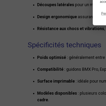
acce
Découpes latérales
pour un meilleur 
Pe
Design ergonomique
assurant une par
Résistance aux chocs et vibrations
,
Spécificités techniques
Poids optimisé
: généralement entre 
Compatibilité
: guidons BMX Pro, Expe
Surface imprimable
: idéale pour nu
Modèles disponibles
: plusieurs col
cadre
.