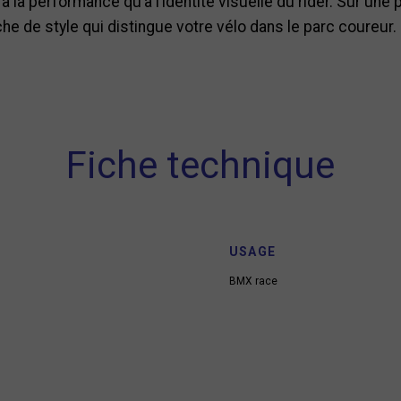
nt à la performance qu’à l’identité visuelle du rider. Sur un
he de style qui distingue votre vélo dans le parc coureur.
Fiche technique
USAGE
BMX race