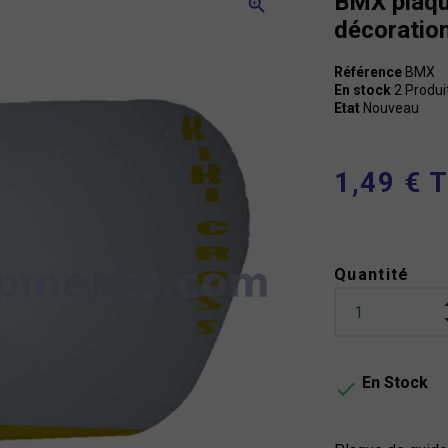
BMX plaqu
zoom_in
décoration
Référence
BMX
En stock
2 Produi
Etat
Nouveau
1,49 € 
Quantité
En Stock
