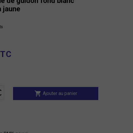
e de guidon fond blanc
 jaune
ts
TTC
shopping_cart
Ajouter au panier