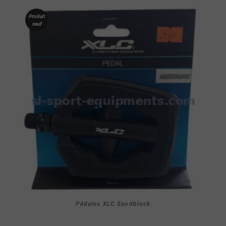
Produit
neuf
Pédales XLC Sandblock