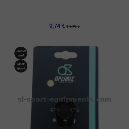
9,74 €
14,99 €
Produit
neuf
Stock
épuisé