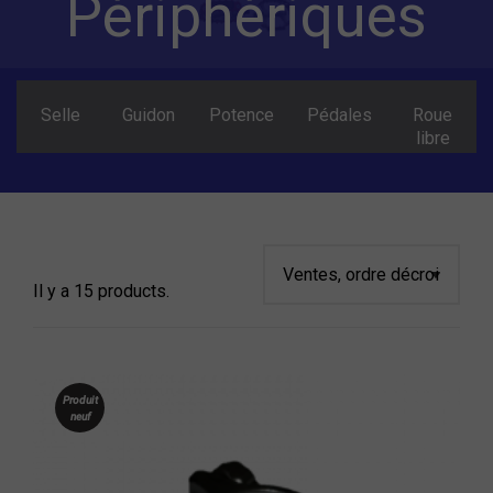
Périphériques
Selle
Guidon
Potence
Pédales
Roue
libre
Chambre à air
Etat
Il y a 15 products.
Marque
Prix
Produit
neuf