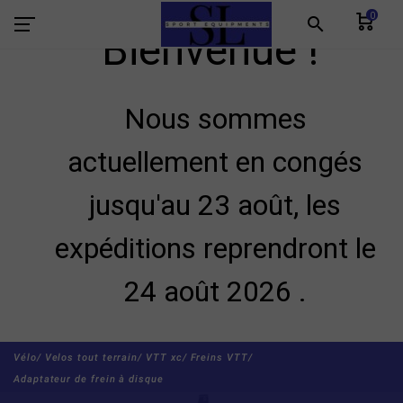
0
search
Bienvenue !
Nous sommes
actuellement en congés
jusqu'au 23 août, les
expéditions reprendront le
24 août 2026 .
Vélo/
Velos tout terrain/
VTT xc/
Freins VTT/
Adaptateur de frein à disque