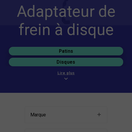
Adaptateur de
frein à disque
Patins
Disques
Plaquettes
Lire plus
expand_more
Leviers freins
Freins VTT
Marque