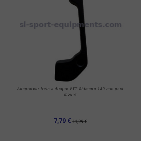
Adaptateur frein a disque VTT Shimano 180 mm post
mount
7,79 €
11,99 €