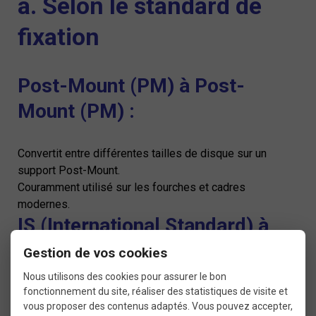
a. Selon le standard de
fixation
Post-Mount (PM) à Post-
Mount (PM) :
Convertit entre différentes tailles de disque sur un
support Post-Mount.
Couramment utilisé sur les fourches et cadres
modernes.
IS (International Standard) à
Post-Mount (PM) :
Gestion de vos cookies
Nous utilisons des cookies pour assurer le bon
fonctionnement du site, réaliser des statistiques de visite et
Permet de fixer un étrier Post-Mount sur un cadre ou une
vous proposer des contenus adaptés. Vous pouvez accepter,
fourche au standard IS.