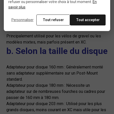
refuser ou personnaliser votre choix à tout moment.
En
Plus rare sur les modèles récents de VTT XC.
savoir plus
Flat-Mount à Post-Mount (PM)
:
Personnaliser
Tout refuser
Tout accepter
Principalement utilisé pour les vélos de gravel ou les
modèles mixtes, mais parfois présent en XC.
b. Selon la taille du disque
Adaptateur pour disque 160 mm : Généralement monté
sans adaptateur supplémentaire sur un Post-Mount
standard.
Adaptateur pour disque 180 mm : Nécessite un
adaptateur sur de nombreuses fourches ou cadres pour
passer de 160 mm à 180 mm.
Adaptateur pour disque 203 mm : Utilisé pour les plus
grands disques, moins courant en XC mais utile pour les