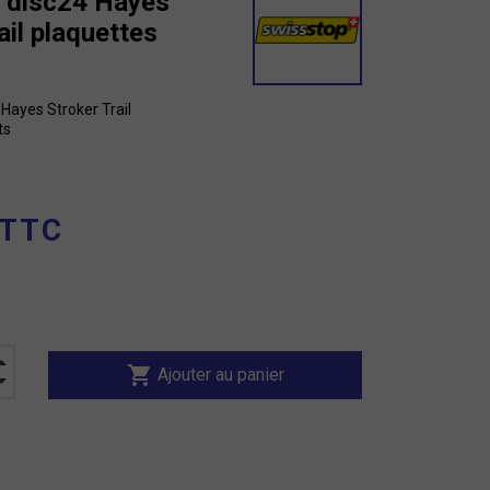
 disc24 Hayes
ail plaquettes
 Hayes Stroker Trail
ts
 TTC
shopping_cart
Ajouter au panier