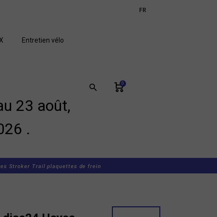
expand_more
FR
GB
X
Entretien vélo
0
search
u 23 août,
026 .
s Stroker Trail plaquettes de frein