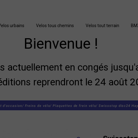
Velos urbains
Velos tous chemins
Velos tout terrain
BM
Bienvenue !
actuellement en congés jusqu'a
éditions reprendront le 24 août 2
t d'occasion/
Freins de vélo/
Plaquettes de frein vélo/
Swissstop disc24 Haye