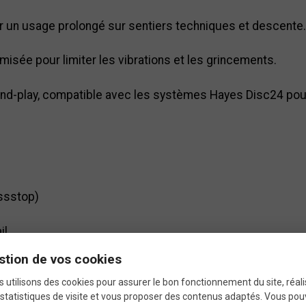
r un usage prolongé sur sentiers techniques et descente.
misée pour limiter les vibrations et les grincements.
nd-play, compatible avec les systèmes Hayes Disc24 pour
ssstop)
il
stion de vos cookies
 modulable pour un contrôle total
 utilisons des cookies pour assurer le bon fonctionnement du site, réali
statistiques de visite et vous proposer des contenus adaptés. Vous po
daptée aux conditions extrêmes, sèche ou humide