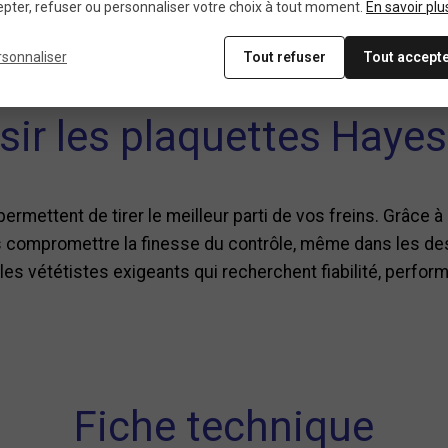
pter, refuser ou personnaliser votre choix à tout moment.
En savoir plu
terchangeable avec les plaquettes d’origine
rsonnaliser
Tout refuser
Tout accept
ir les plaquettes Hayes 
ermettent de tirer le meilleur parti de vos freins. Grâce à
 compromettre la finesse du contrôle, même dans les des
es vététistes exigeants qui recherchent fiabilité, perform
Fiche technique