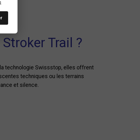
s
er
Stroker Trail ?
 la technologie Swissstop, elles offrent
centes techniques ou les terrains
ance et silence.