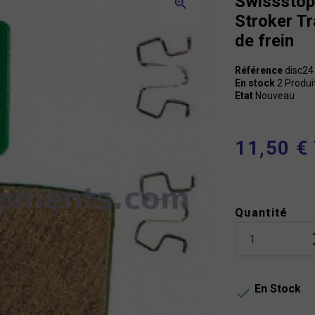
Swissstop
zoom_in
Stroker Tr
de frein
Référence
disc24
En stock
2 Produi
Etat
Nouveau
11,50 €
Quantité
En Stock
