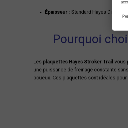
acce
Épaisseur :
Standard Hayes Disc24, in
Pe
Pourquoi chois
Les
plaquettes Hayes Stroker Trail
vous p
une puissance de freinage constante sans
boueux. Ces plaquettes sont idéales pour l