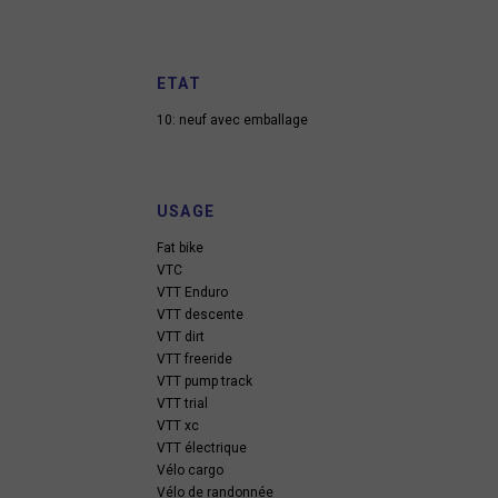
ETAT
10: neuf avec emballage
USAGE
Fat bike
VTC
VTT Enduro
VTT descente
VTT dirt
VTT freeride
VTT pump track
VTT trial
VTT xc
VTT électrique
Vélo cargo
Vélo de randonnée