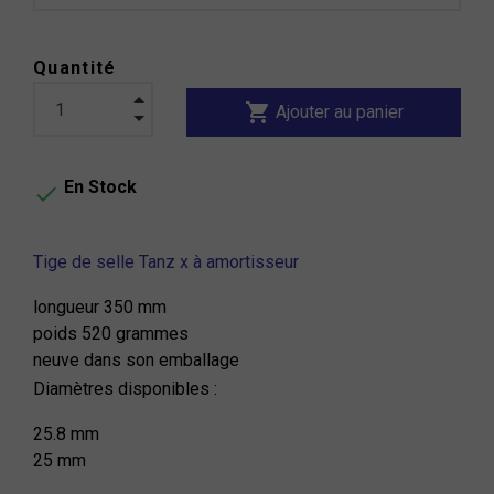
Quantité
shopping_cart
Ajouter au panier
En Stock

Tige de selle Tanz x à amortisseur
longueur 350 mm
poids 520 grammes
neuve dans son emballage
Diamètres disponibles :
25.8 mm
25 mm