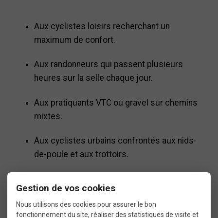
Aux cyclistes loisirs recherchant un
maximum de confort.
Aux randonneurs qui passent plusieurs
heures sur la selle chaque jour.
Aux pratiquants VTC ou gravel sur chemins
mixtes.
Aux cyclistes urbains confrontés aux nids-
de-poule et aux trottoirs.
Aux utilisateurs de VAE (vélos à assistance
Gestion de vos cookies
électrique), souvent confrontés à des
Nous utilisons des cookies pour assurer le bon
vitesses plus élevées, où les chocs
fonctionnement du site, réaliser des statistiques de visite et