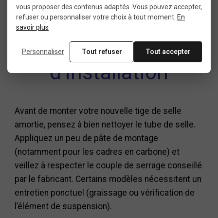
peuvent être plus marqués.
vous proposer des contenus adaptés. Vous pouvez accepter,
refuser ou personnaliser votre choix à tout moment.
En
savoir plus
Quelques conseils
Personnaliser
Tout refuser
Tout accepter
d’installation
Avant de monter votre nouvelle tige de selle
amortie, pensez à bien nettoyer le tube de selle.
Appliquez un peu de pâte de montage
(notamment pour les cadres en carbone) et
veillez à respecter le couple de serrage conseillé
par le fabricant. Certains modèles nécessitent un
entretien ponctuel (graissage ou vérification de
l’élément de suspension).