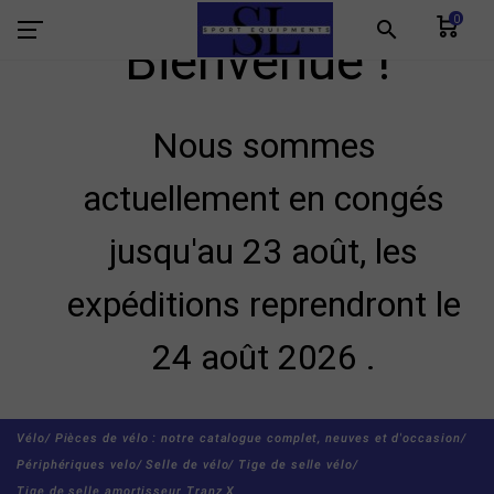
0
search
Bienvenue !
Nous sommes
actuellement en congés
jusqu'au 23 août, les
expéditions reprendront le
24 août 2026 .
Vélo/
Pièces de vélo : notre catalogue complet, neuves et d'occasion/
Périphériques velo/
Selle de vélo/
Tige de selle vélo/
Tige de selle amortisseur Tranz X