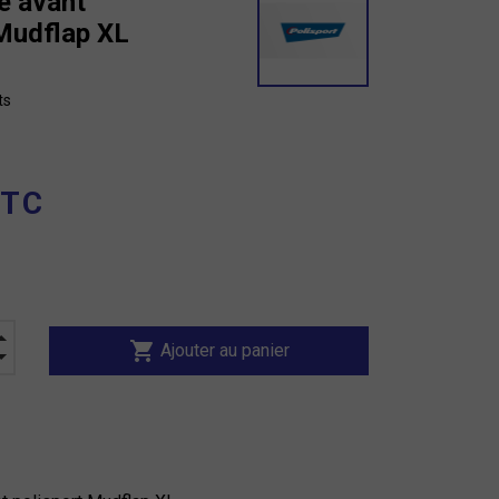
e avant
 Mudflap XL
ts
TTC
shopping_cart
Ajouter au panier