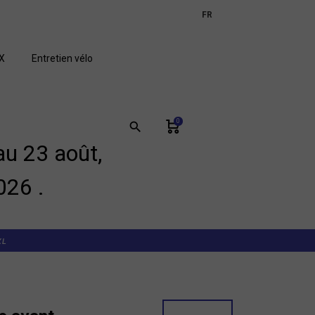
expand_more
FR
GB
X
Entretien vélo
0
search
u 23 août,
026 .
XL