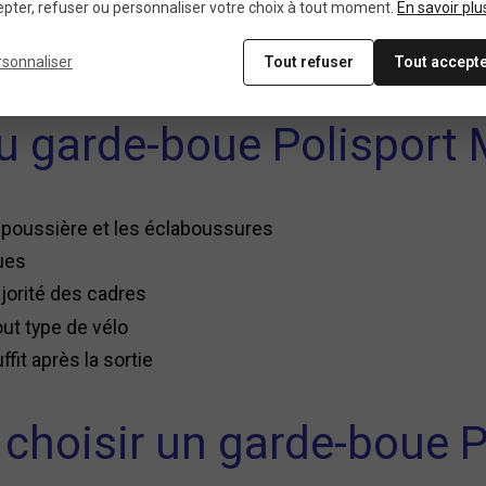
pter, refuser ou personnaliser votre choix à tout moment.
En savoir plu
une protection maximale contre les projections
rsonnaliser
Tout refuser
Tout accept
u garde-boue Polisport
a poussière et les éclaboussures
ues
jorité des cadres
out type de vélo
ffit après la sortie
choisir un garde-boue P