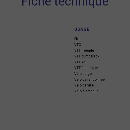
Fiche technique
USAGE
Fixie
VTC
VTT freeride
VTT pump track
VTT xc
VTT électrique
Vélo cargo
Vélo de randonnée
Vélo de ville
Vélo électrique