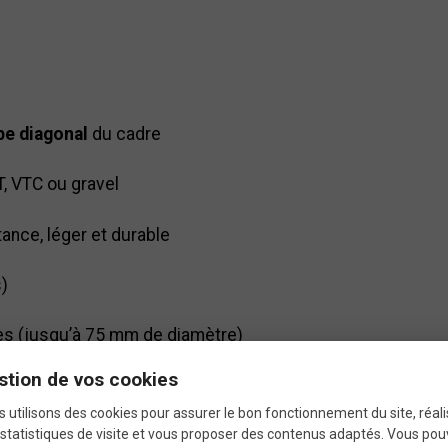
be diagonal
du cadre
, VTC ou gravel
ance, léger et durable
s)
es (jusqu’à 75 mm de diamètre)
stion de vos cookies
 utilisons des cookies pour assurer le bon fonctionnement du site, réali
statistiques de visite et vous proposer des contenus adaptés. Vous po