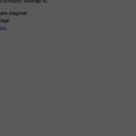
t polisport Mudflap XL
tube diagonal
llage
élo