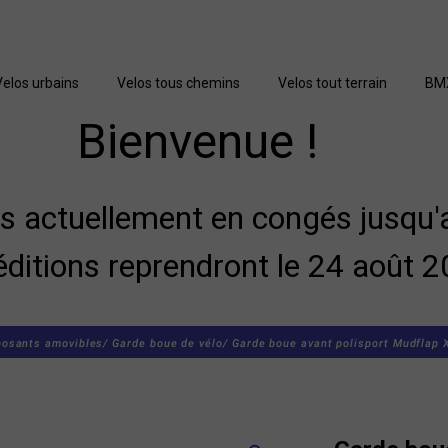
Velos urbains
Velos tous chemins
Velos tout terrain
BM
Bienvenue !
actuellement en congés jusqu'a
éditions reprendront le 24 août 2
osants amovibles/
Garde boue de vélo/
Garde boue avant polisport Mudflap 