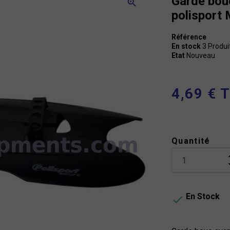
Garde bou
zoom_in
polisport
Référence
En stock
3 Produi
Etat
Nouveau
4,69 € 
Quantité
En Stock
