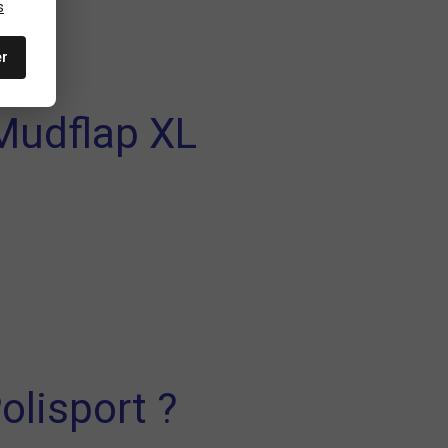
s
er
 Mudflap XL
olisport ?