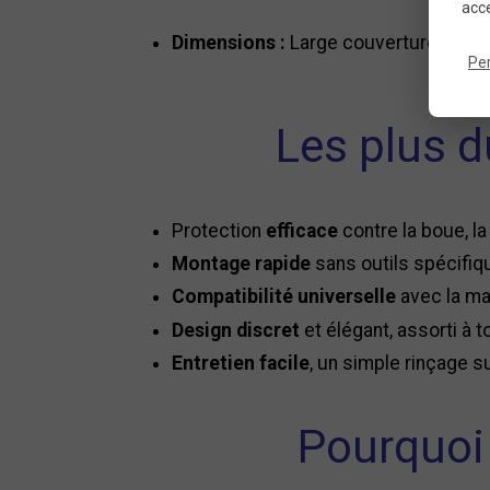
acce
Dimensions :
Large couverture pour 
Pe
Les plus d
Protection
efficace
contre la boue, l
Montage rapide
sans outils spécifiq
Compatibilité universelle
avec la ma
Design discret
et élégant, assorti à t
Entretien facile
, un simple rinçage su
Pourquoi 