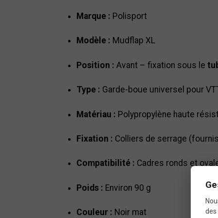
Marque :
Polisport
Modèle :
Mudflap XL
Position :
Avant – fixation sous le
tu
Type :
Garde-boue universel pour VTT
Matériau :
Polypropylène haute résist
Fixation :
Colliers de serrage (fourni
Compatibilité :
Cadres ronds et oval
Ge
Poids :
Environ 90 g
Nous
des 
Couleur :
Noir mat