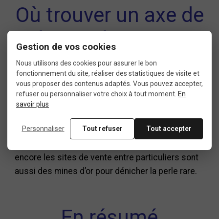
Où trouver un axe de
pédale vélo vintage
Gestion de vos cookies
?
Nous utilisons des cookies pour assurer le bon
fonctionnement du site, réaliser des statistiques de visite et
vous proposer des contenus adaptés. Vous pouvez accepter,
refuser ou personnaliser votre choix à tout moment.
En
Il existe des boutiques spécialisées dans les
savoir plus
pièces détachées de vélo ancien, où l’on peut
Personnaliser
Tout refuser
Tout accepter
trouver des axes neufs ou d’occasion. Les
bourses aux vélos, les forums de passionnés ou
encore les sites de vente entre particuliers sont
aussi des mines d’or pour dénicher la perle rare.
En résumé