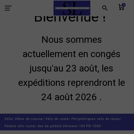
0
search
Bienvenue !
Nous sommes
actuellement en congés
jusqu'au 23 août, les
expéditions reprendront le
24 août 2026 .
Vélo/
Vélos de course/
Vélo de route/
Périphériques vélo de route/
Pédale vélo route/
Axe de pédale Shimano 105 PD-1050