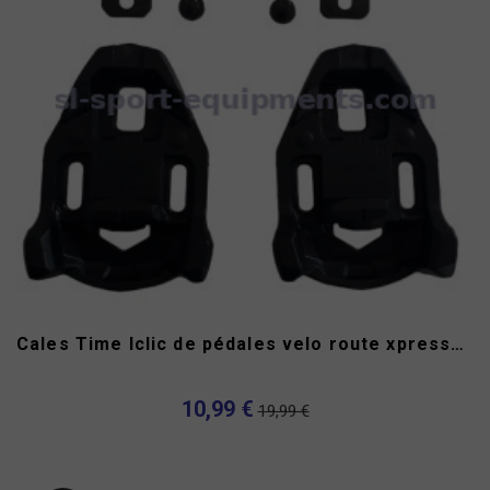
Cales Time Iclic de pédales velo route xpresso xpro
10,99 €
19,99 €