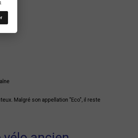
s
er
haîne
ux. Malgré son appellation "Eco", il reste
 vélo ancien