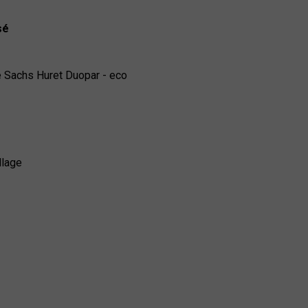
sé
re Sachs Huret Duopar - eco
llage