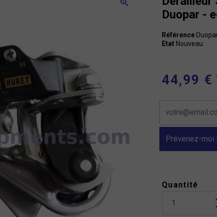
Dérailleur
zoom_in
Duopar - 
Référence
Duopar
Etat
Nouveau
44,99 €
Prévenez-moi l
Quantité