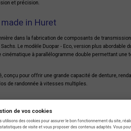
sion et précision.
 made in Huret
ionnière dans la fabrication de composants de transmission,
r Sachs. Le modèle Duopar - Eco, version plus abordable du
ne cinématique à parallélogramme double permettant une t
é, conçu pour offrir une grande capacité de denture, rendan
los de randonnée à vitesses multiples.
écificités du Duopar - 
stion de vos cookies
 utilisons des cookies pour assurer le bon fonctionnement du site, réali
statistiques de visite et vous proposer des contenus adaptés. Vous po