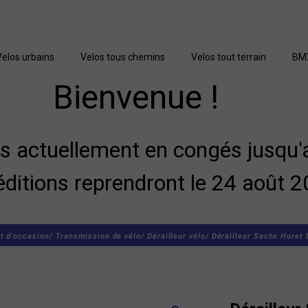
Velos urbains
Velos tous chemins
Velos tout terrain
BM
Bienvenue !
actuellement en congés jusqu'a
éditions reprendront le 24 août 2
t d'occasion/
Transmission de vélo/
Dérailleur vélo/
Dérailleur Sachs Huret 