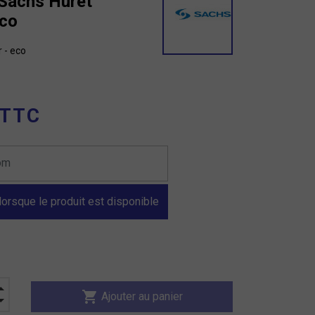
 Sachs Huret
eco
 - eco
 TTC
orsque le produit est disponible
shopping_cart
Ajouter au panier