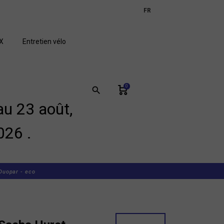
expand_more
FR
GB
X
Entretien vélo
0
search
u 23 août,
026 .
Duopar - eco