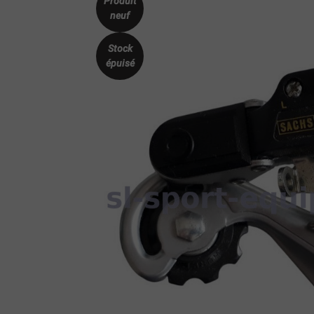
Produit
neuf
Stock
épuisé