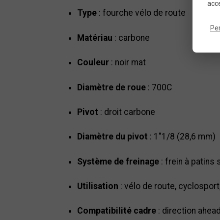
acce
Type
: fourche vélo de route
Pe
Matériau
: carbone
Couleur
: noir mat
Diamètre de roue
: 700C
Pivot
: droit carbone
Diamètre du pivot
: 1"1/8 (28,6 mm)
Système de freinage
: frein à patins 
Utilisation
: vélo de route, cyclospor
Compatibilité cadre
: direction ahea