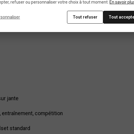
pter, refuser ou personnaliser votre choix à tout moment.
En savoir plu
rsonnaliser
Tout refuser
Tout accept
sur jante
t, entraînement, compétition
dset standard