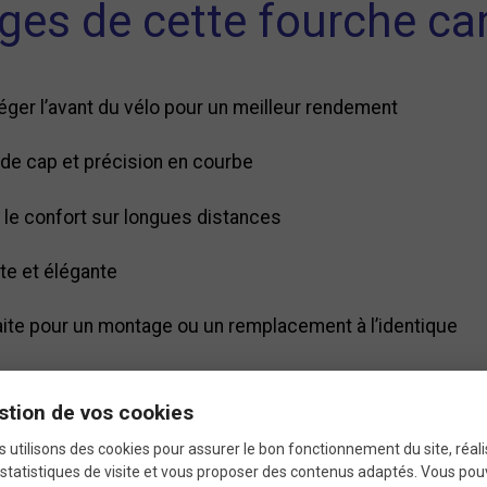
ges de cette fourche ca
léger l’avant du vélo pour un meilleur rendement
 de cap et précision en courbe
 le confort sur longues distances
ète et élégante
aite pour un montage ou un remplacement à l’identique
stion de vos cookies
ractéristiques techniq
 utilisons des cookies pour assurer le bon fonctionnement du site, réali
statistiques de visite et vous proposer des contenus adaptés. Vous po