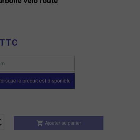
arbone velo route
 TTC
orsque le produit est disponible
shopping_cart
Ajouter au panier