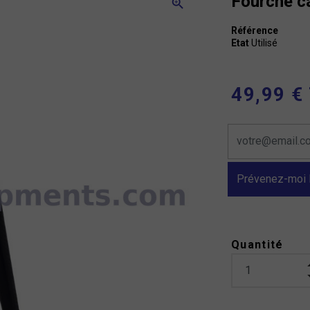
Fourche c
zoom_in
Référence
Etat
Utilisé
49,99 €
Prévenez-moi l
Quantité