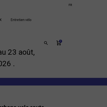
expand_more
FR
GB
X
Entretien vélo
0
search
u 23 août,
026 .