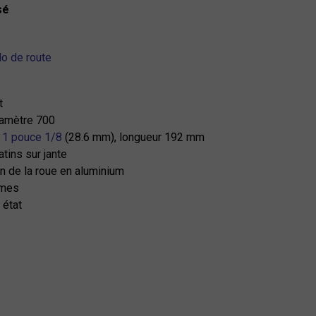
sé
lo de route
t
iamètre 700
 1 pouce 1/8
(28.6 mm), longueur 192 mm
atins sur jante
on de la roue en aluminium
mmes
 état