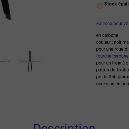
Stock épui

Fourche pour vé
en carbone
couleur : noir ma
pour une roue d
fourche carbone
pour un frein à p
pattes de fixati
poids 350 gra
occasion en bon
Description