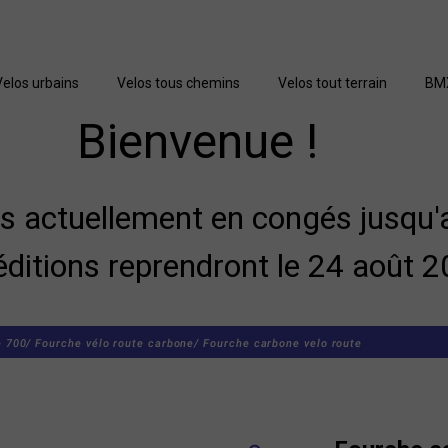
Velos urbains
Velos tous chemins
Velos tout terrain
BM
Bienvenue !
actuellement en congés jusqu'a
éditions reprendront le 24 août 2
e 700/
Fourche vélo route carbone/
Fourche carbone velo route