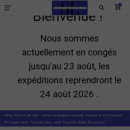
0
search
Bienvenue !
Nous sommes
actuellement en congés
jusqu'au 23 août, les
expéditions reprendront le
24 août 2026 .
Vélo/
Pièces de vélo : notre catalogue complet, neuves et d'occasion/
Kit cadre vélo/
Fourche pour velo/
Fourche Zoom 28 pouces