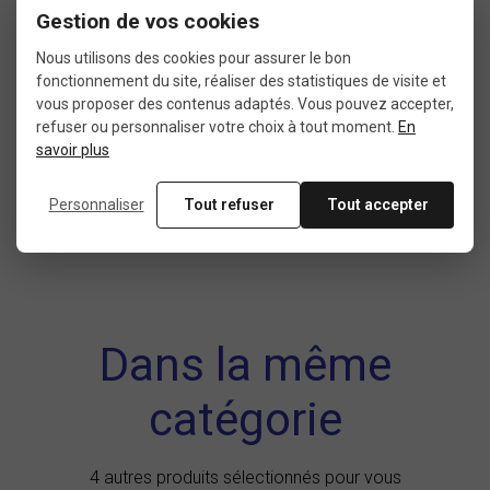
Gestion de vos cookies
Nous utilisons des cookies pour assurer le bon
DIAMÈTRE DE
USAGE
fonctionnement du site, réaliser des statistiques de visite et
PIVOT DE FOURCHE
vous proposer des contenus adaptés. Vous pouvez accepter,
VTC
1"1/8
refuser ou personnaliser votre choix à tout moment.
En
Vélo cargo
Vélo de randonnée
savoir plus
Vélo de ville
Vélo électrique
Personnaliser
Tout refuser
Tout accepter
Dans la même
catégorie
4 autres produits sélectionnés pour vous