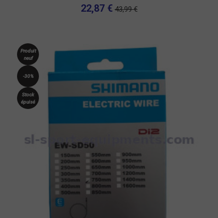
22,87 €
43,99 €
Produit
neuf
-30%
Stock
épuisé