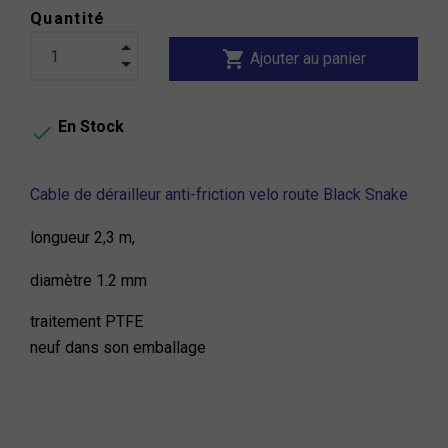
Quantité
shopping_cart
Ajouter au panier
En Stock

Cable de dérailleur anti-friction velo route Black Snake
longueur 2,3 m,
diamètre 1.2 mm
traitement PTFE
neuf dans son emballage