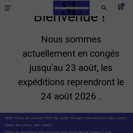
0
search
Bienvenue !
Nous sommes
actuellement en congés
jusqu'au 23 août, les
expéditions reprendront le
24 août 2026 .
Vélo/
Vélos de course/
Vélo de route/
Groupe transmission vélo route/
Câble dérailleur vélo route/
Cable de derailleur anti-friction velo route Black Snake 2.3 m