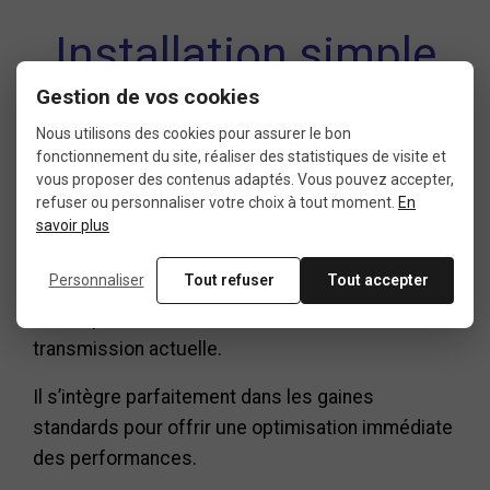
Installation simple
et compatibilité
Gestion de vos cookies
Nous utilisons des cookies pour assurer le bon
fonctionnement du site, réaliser des statistiques de visite et
vous proposer des contenus adaptés. Vous pouvez accepter,
Le
câble de dérailleur anti-friction Black Snake
refuser ou personnaliser votre choix à tout moment.
En
est conçu pour une installation rapide sur la
savoir plus
plupart des dérailleurs route. Sa longueur de 2,3
Personnaliser
Tout refuser
Tout accepter
m permet un ajustement facile, que ce soit pour
un remplacement ou une mise à niveau de votre
transmission actuelle.
Il s’intègre parfaitement dans les gaines
standards pour offrir une optimisation immédiate
des performances.