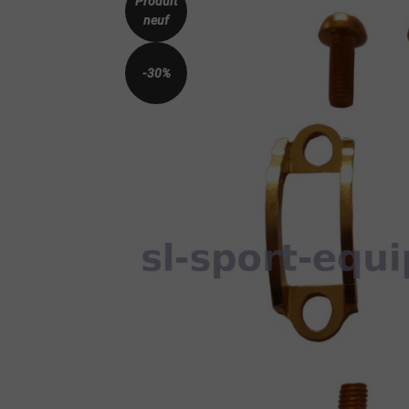
Produit
neuf
-30%