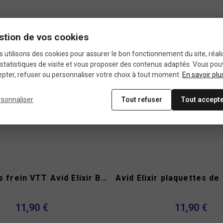
Produit
stion de vos cookies
neuf
 utilisons des cookies pour assurer le bon fonctionnement du site, réali
statistiques de visite et vous proposer des contenus adaptés. Vous po
pter, refuser ou personnaliser votre choix à tout moment.
En savoir plu
rsonnaliser
Tout refuser
Tout accept
Plaquettes frein VTT Avid Elixir Brake Authority type A
11,90 €
11,90 €