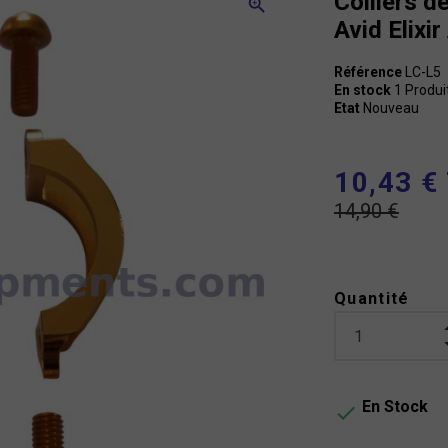
Colliers d
zoom_in
Avid Elixi
Référence
LC-L5
En stock
1 Produi
Etat
Nouveau
10,43 €
14,90 €
Quantité
En Stock
