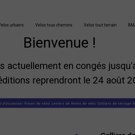
Velos urbains
Velos tous chemins
Velos tout terrain
BM
Bienvenue !
actuellement en congés jusqu'a
éditions reprendront le 24 août 2
t d'occasion/
Freins de vélo/
Leviers de freins de vélo/
Colliers de serrage f