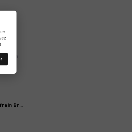
ser
uvez
s
er
Avid Elixir plaquettes de frein Brake Authority type B