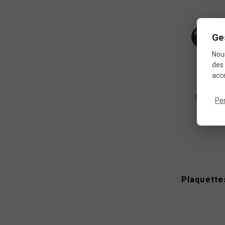
Produit
Ge
neuf
Nous
des 
acce
Pe