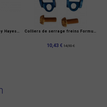
Levier de frein Dangerboy Hayes Nine
Colliers de serrage freins Formula Oro A2Z
10,43 €
14,90 €
n