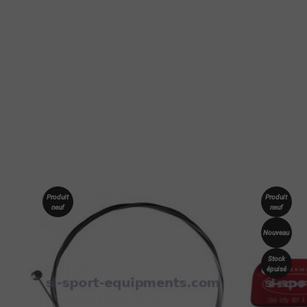
Produit
Produit
neuf
neuf
Nouveau
Stock
épuisé