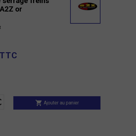
e serrage freins
r A2Z or
t
 TTC
shopping_cart
Ajouter au panier