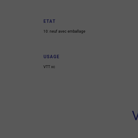
ETAT
10: neuf avec emballage
USAGE
VTT xc
V