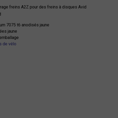
rrage freins A2Z pour des freins à disques Avid
d
nium 7075 t6 anodisés jaune
ées jaune
 emballage
s de vélo