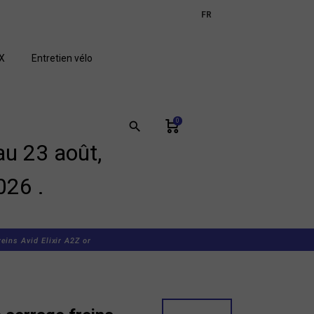
expand_more
FR
GB
X
Entretien vélo
0
search
u 23 août,
026 .
reins Avid Elixir A2Z or