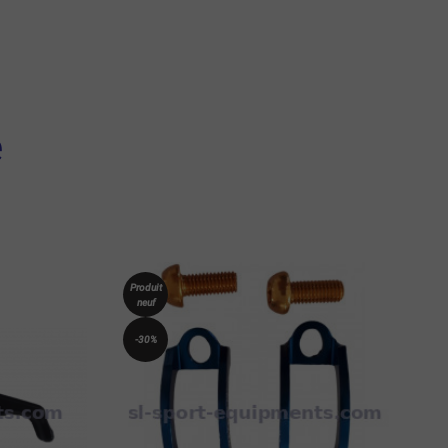
e
Produit
neuf
-30%