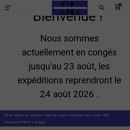
0
search
Bienvenue !
Nous sommes
actuellement en congés
jusqu'au 23 août, les
expéditions reprendront le
24 août 2026 .
Vélo/
Vélos de course/
Vélo de route/
Fourche velo route 700/
Fourche KTM F11 disque