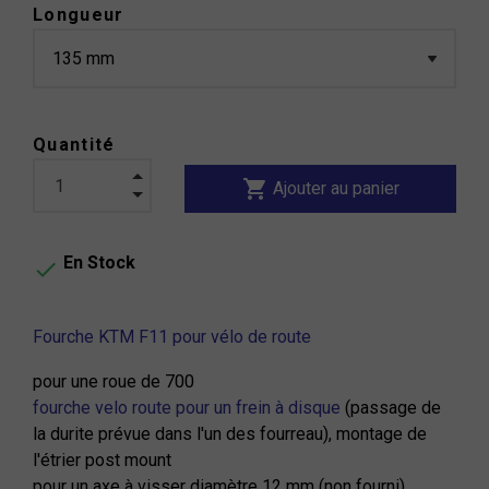
Longueur
Quantité
shopping_cart
Ajouter au panier
En Stock

Fourche KTM F11 pour vélo de route
pour une roue de 700
fourche velo route pour un frein à disque
(passage de
la durite prévue dans l'un des fourreau), montage de
l'étrier post mount
pour un axe à visser diamètre 12 mm (non fourni)