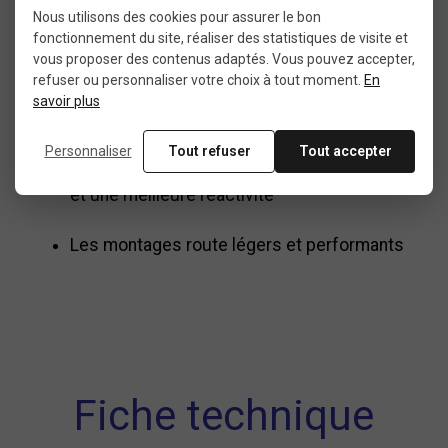
Les cyclistes qui veulent alléger leur poste
Nous utilisons des cookies pour assurer le bon
de direction
fonctionnement du site, réaliser des statistiques de visite et
vous proposer des contenus adaptés. Vous pouvez accepter,
refuser ou personnaliser votre choix à tout moment.
En
Un remplacement de fourche cassée ou
savoir plus
usée
Personnaliser
Tout refuser
Tout accepter
Un upgrade permettant un meilleur contrôle
et une meilleure réactivité
Les montages route légers et performants
Fiche technique