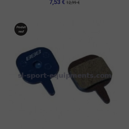
7,53 €
12,99 €
Produit
neuf