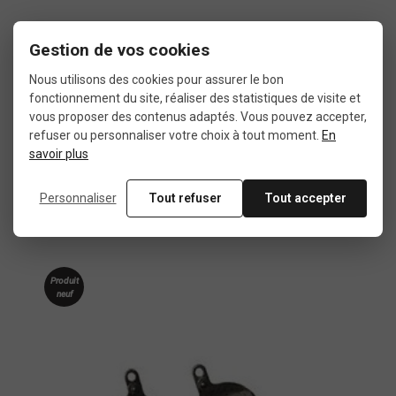
Gestion de vos cookies
Nous utilisons des cookies pour assurer le bon
fonctionnement du site, réaliser des statistiques de visite et
Dans la même
vous proposer des contenus adaptés. Vous pouvez accepter,
refuser ou personnaliser votre choix à tout moment.
En
catégorie
savoir plus
Personnaliser
Tout refuser
Tout accepter
4 autres produits sélectionnés pour vous
Produit
neuf