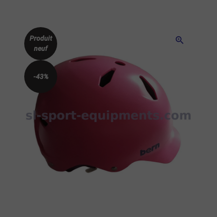
Produit
zoom_in
neuf
-43%