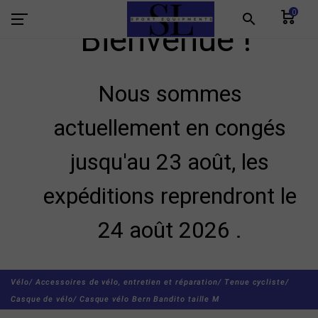
0
search
Bienvenue !
Nous sommes
actuellement en congés
jusqu'au 23 août, les
expéditions reprendront le
24 août 2026 .
Vélo/
Accessoires de vélo, entretien et réparation/
Tenue cycliste/
Casque de vélo/
Casque vélo Bern Bandito taille M