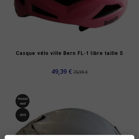
Casque vélo ville Bern FL-1 libre taille S
49,39 €
75,99 €
Produit
neuf
-80%