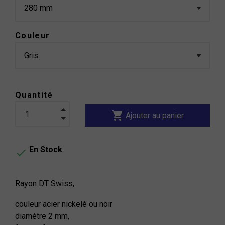
Couleur
Quantité
shopping_cart
Ajouter au panier
En Stock

Rayon DT Swiss,
couleur acier nickelé ou noir
diamètre 2 mm,