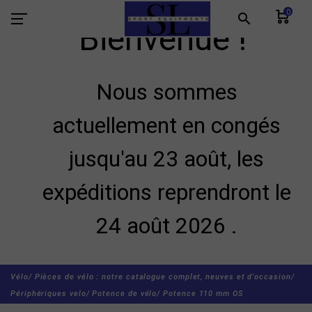
0
search
Bienvenue !
Nous sommes
actuellement en congés
jusqu'au 23 août, les
expéditions reprendront le
24 août 2026 .
Vélo/
Pièces de vélo : notre catalogue complet, neuves et d'occasion/
Périphériques velo/
Potence de vélo/
Potence 110 mm OS