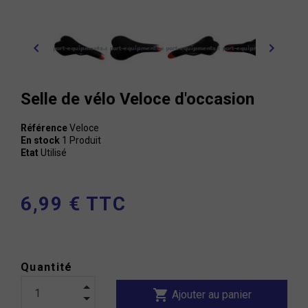
chevron_left
chevron_right
Selle de vélo Veloce d'occasion
Référence
Veloce
En stock
1 Produit
Etat
Utilisé
6,99 € TTC
Quantité
shopping_cart
Ajouter au panier