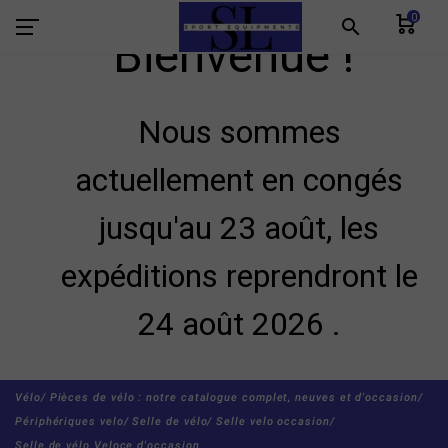
0
search
Bienvenue !
Nous sommes
actuellement en congés
jusqu'au 23 août, les
expéditions reprendront le
24 août 2026 .
Vélo/
Pièces de vélo : notre catalogue complet, neuves et d'occasion/
Périphériques velo/
Selle de vélo/
Selle velo occasion/
Selle de vélo Veloce d'occasion