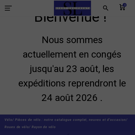
0
search
Bienvenue !
Nous sommes
actuellement en congés
jusqu'au 23 août, les
expéditions reprendront le
24 août 2026 .
Vélo/
Pièces de vélo : notre catalogue complet, neuves et d'occasion/
Roues de vélo/
Rayon de vélo