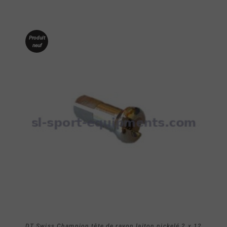
Produit
neuf
DT Swiss Champion tête de rayon laiton nickelé 2 x 12