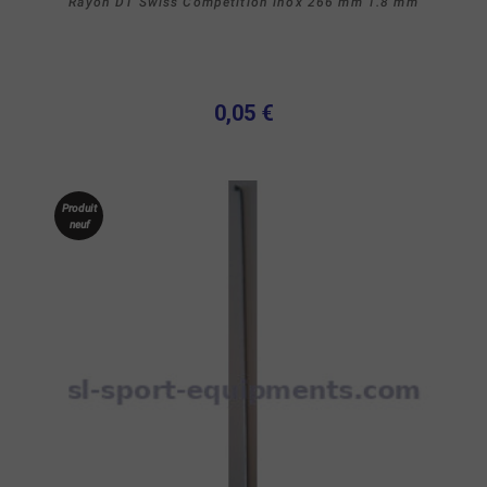
Rayon DT Swiss Competition inox 266 mm 1.8 mm
0,05 €
Produit
neuf