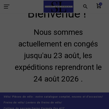
0
search
Bienvenue !
Nous sommes
actuellement en congés
jusqu'au 23 août, les
expéditions reprendront le
24 août 2026 .
Vélo/
Pièces de vélo : notre catalogue complet, neuves et d'occasion/
Freins de vélo/
Leviers de freins de vélo/
Colliers de serrage freins Formula Oro A2Z