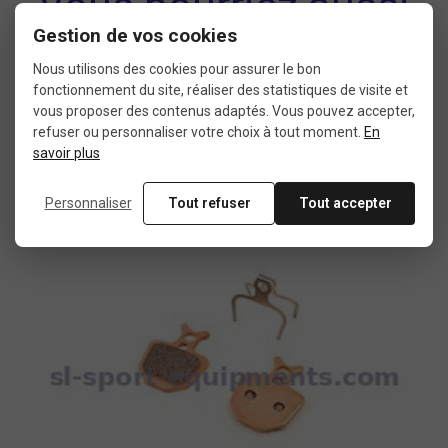
Vous pourriez aussi
Gestion de vos cookies
aimer
Nous utilisons des cookies pour assurer le bon
fonctionnement du site, réaliser des statistiques de visite et
1 autre produit sélectionné pour vous
vous proposer des contenus adaptés. Vous pouvez accepter,
refuser ou personnaliser votre choix à tout moment.
En
savoir plus
Produit
Personnaliser
Tout refuser
Tout accepter
neuf