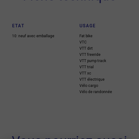
ETAT
USAGE
10: neuf avec emballage
Fat bike
VTC
VTT dirt
VTT freeride
VTT pump track
VTT trial
VTT xc
VTT électrique
Vélo cargo
Vélo de randonnée