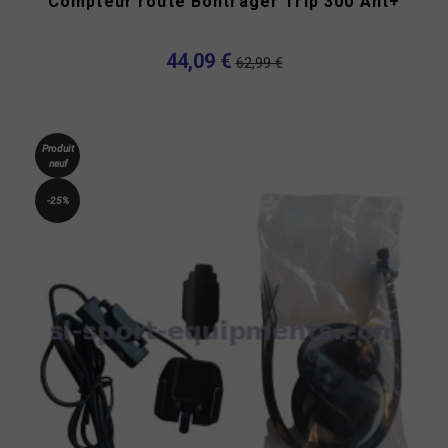
Compteur route Bontrager Trip 300 Ant+
44,09 €
62,99 €
Produit
neuf
-25%