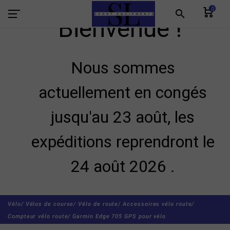
0
search
Bienvenue !
Nous sommes
actuellement en congés
jusqu'au 23 août, les
expéditions reprendront le
24 août 2026 .
Vélo/
Vélos de course/
Vélo de route/
Accessoires vélo route/
Compteur vélo route/
Garmin Edge 705 GPS pour vélo