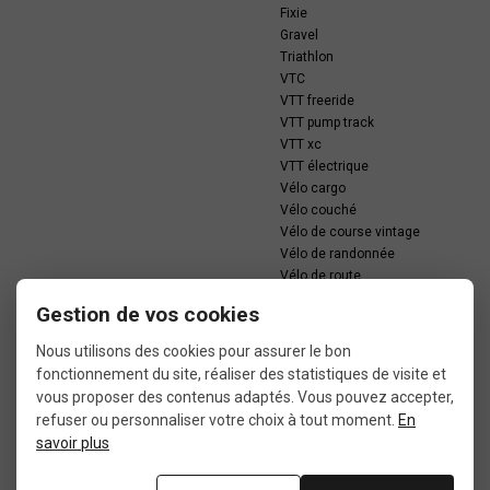
Fixie
Gravel
Triathlon
VTC
VTT freeride
VTT pump track
VTT xc
VTT électrique
Vélo cargo
Vélo couché
Vélo de course vintage
Vélo de randonnée
Vélo de route
Vélo de route électrique
Gestion de vos cookies
Vélo de ville
Vélo électrique
Nous utilisons des cookies pour assurer le bon
fonctionnement du site, réaliser des statistiques de visite et
vous proposer des contenus adaptés. Vous pouvez accepter,
refuser ou personnaliser votre choix à tout moment.
En
savoir plus