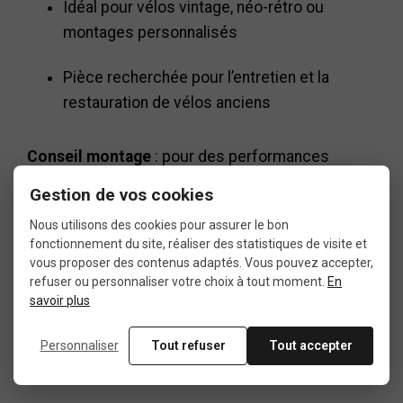
Idéal pour vélos vintage, néo-rétro ou
montages personnalisés
Pièce recherchée pour l’entretien et la
restauration de vélos anciens
Conseil montage
: pour des performances
optimales, il est recommandé d’associer le levier
Gestion de vos cookies
Huret à une gaine de qualité et à un câble de
Nous utilisons des cookies pour assurer le bon
dérailleur proprement réglé, afin d’assurer une
fonctionnement du site, réaliser des statistiques de visite et
tension constante et un passage de vitesses
vous proposer des contenus adaptés. Vous pouvez accepter,
fluide sur l’ensemble de la transmission.
refuser ou personnaliser votre choix à tout moment.
En
savoir plus
Personnaliser
Tout refuser
Tout accepter