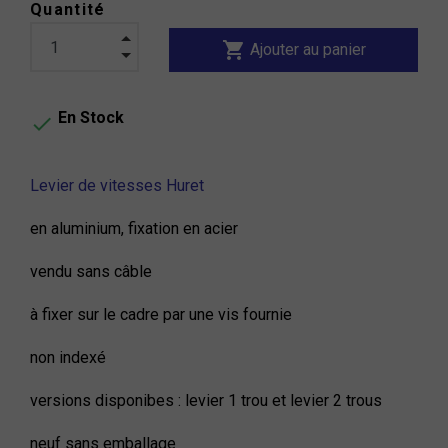
Quantité
shopping_cart
Ajouter au panier
En Stock

Levier de vitesses Huret
en aluminium, fixation en acier
vendu sans câble
à fixer sur le cadre par une vis fournie
non indexé
versions disponibes : levier 1 trou et levier 2 trous
neuf sans emballage