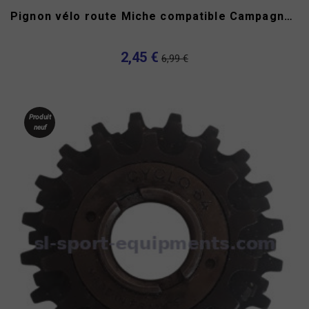
Pignon vélo route Miche compatible Campagnolo 9v 10v
2,45 €
6,99 €
Produit
neuf