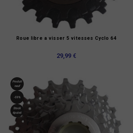
Roue libre a visser 5 vitesses Cyclo 64
29,99 €
Produit
neuf
-59%
Stock
épuisé