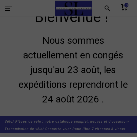
0
search
Bienvenue !
Nous sommes
actuellement en congés
jusqu'au 23 août, les
expéditions reprendront le
24 août 2026 .
Vélo/
Pièces de vélo : notre catalogue complet, neuves et d'occasion/
Transmission de vélo/
Cassette velo/
Roue libre 7 vitesses à visser