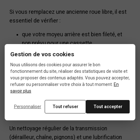
Si vous remplacez une ancienne roue libre, il est
essentiel de vérifier :
que votre moyeu arrière est bien fileté, et
non prévu pour une cassette
Gestion de vos cookies
que votre dérailleur peut accepter le grand
Nous utilisons des cookies pour assurer le bon
pignon de 28 dents (capacité totale
fonctionnement du site, réaliser des statistiques de visite et
suffisante)
vous proposer des contenus adaptés. Vous pouvez accepter,
refuser ou personnaliser votre choix à tout moment.
En
savoir plus
que votre chaîne n’est pas usée, car une
chaîne fatiguée peut entraîner un saut de
Personnaliser
Tout refuser
Tout accepter
chaîne sur les nouveaux pignons
Un nettoyage régulier de la transmission
(dérailleur, chaîne, pignons) et une lubrification