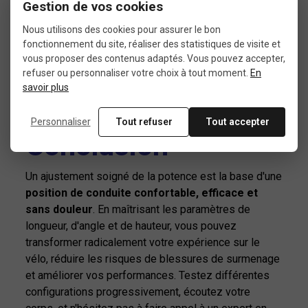
Gestion de vos cookies
l'
ensemble des réglages du vélo
: selle, hauteur et
Nous utilisons des cookies pour assurer le bon
recul de selle, cales de chaussures, position des
fonctionnement du site, réaliser des statistiques de visite et
cocottes...
vous proposer des contenus adaptés. Vous pouvez accepter,
refuser ou personnaliser votre choix à tout moment.
En
Un fitting professionnel est particulièrement
savoir plus
recommandé
avant d'investir dans un nouveau
cadre
ou après une blessure.
Personnaliser
Tout refuser
Tout accepter
Conclusion
Un ajustement soigné de la potence est la base d'une
position de conduite confortable, efficace et
sans douleur
. En maîtrisant les paramètres de
longueur, d'angle et de hauteur, vous pouvez
transformer radicalement votre expérience sur le
vélo, réduire les risques de blessures de surmenage
et améliorer vos performances. Testez différentes
configurations progressivement, écoutez votre