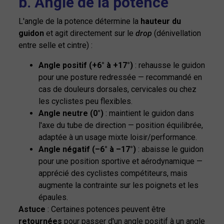
b. Angle de la potence
L'angle de la potence détermine la
hauteur du
guidon
et agit directement sur le
drop
(dénivellation
entre selle et cintre) :
Angle positif (+6° à +17°)
: rehausse le guidon
pour une posture redressée — recommandé en
cas de douleurs dorsales, cervicales ou chez
les cyclistes peu flexibles.
Angle neutre (0°)
: maintient le guidon dans
l'axe du tube de direction — position équilibrée,
adaptée à un usage mixte loisir/performance.
Angle négatif (–6° à –17°)
: abaisse le guidon
pour une position sportive et aérodynamique —
apprécié des cyclistes compétiteurs, mais
augmente la contrainte sur les poignets et les
épaules.
Astuce
: Certaines potences peuvent être
retournées
pour passer d'un angle positif à un angle