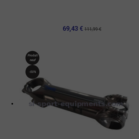
69,43 €
111,99 €
Produit
neuf
-50%