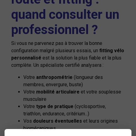
quand consulter un
professionnel ?
Si vous ne parvenez pas à trouver la bonne
configuration malgré plusieurs essais, un
fitting vélo
personnalisé
est la solution la plus fiable et la plus
complète. Un spécialiste certifié analysera :
Votre
anthropométrie
(longueur des
membres, envergure, buste)
Votre
mobilité articulaire
et votre souplesse
musculaire
Votre
type de pratique
(cyclosportive,
triathlon, endurance, critérium...)
Vos
douleurs éventuelles
et leurs origines
biomécaniques
Il optimisera non seulement la potence, mais