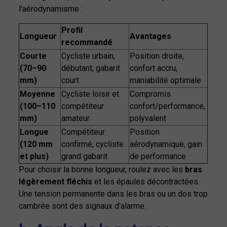
l'aérodynamisme :
Profil
Longueur
Avantages
recommandé
Courte
Cycliste urbain,
Position droite,
(70–90
débutant, gabarit
confort accru,
mm)
court
maniabilité optimale
Moyenne
Cycliste loisir et
Compromis
(100–110
compétiteur
confort/performance,
mm)
amateur
polyvalent
Longue
Compétiteur
Position
(120 mm
confirmé, cycliste
aérodynamique, gain
et plus)
grand gabarit
de performance
Pour choisir la bonne longueur, roulez avec les
bras
légèrement fléchis
et les épaules décontractées.
Une tension permanente dans les bras ou un dos trop
cambrée sont des signaux d'alarme.