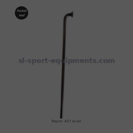
Produit
neuf
Rayon ACI acier