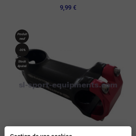
9,99 €
Produit
neuf
-30%
Stock
épuisé