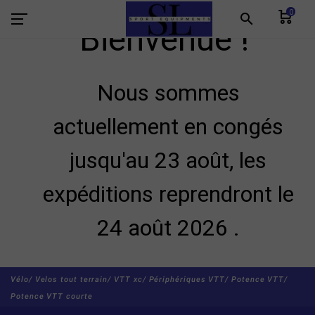
0
search
Bienvenue !
Nous sommes
actuellement en congés
jusqu'au 23 août, les
expéditions reprendront le
24 août 2026 .
Vélo/
Velos tout terrain/
VTT xc/
Périphériques VTT/
Potence VTT/
Potence VTT courte