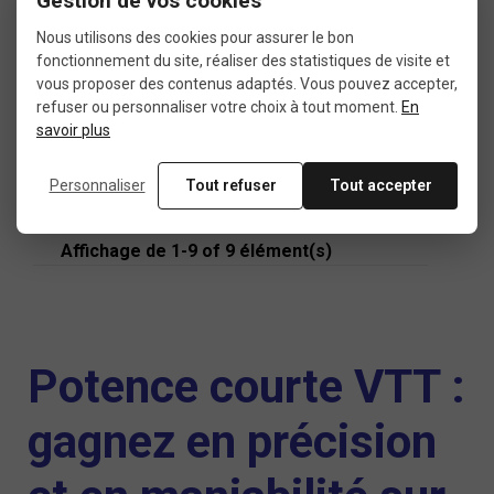
Gestion de vos cookies
Nous utilisons des cookies pour assurer le bon
Plus de détails
fonctionnement du site, réaliser des statistiques de visite et
Potence VTT Easton EA50 90 mm
vous proposer des contenus adaptés. Vous pouvez accepter,
refuser ou personnaliser votre choix à tout moment.
En
savoir plus
33,53 €
47,90 €
Personnaliser
Tout refuser
Tout accepter
Affichage de 1-9 of 9 élément(s)
Potence courte VTT :
gagnez en précision